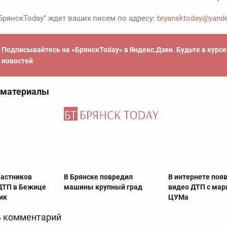
БрянскToday" ждет ваших писем по адресу:
bryansktoday@yande
Подписывайтесь на «БрянскToday» в Яндекс.Дзен. Будьте в курс
новостей
 материалы
частников
В Брянске повредил
В интернете поя
ДТП в Бежице
машины крупный град
видео ДТП с мар
ик
ЦУМа
 комментарий