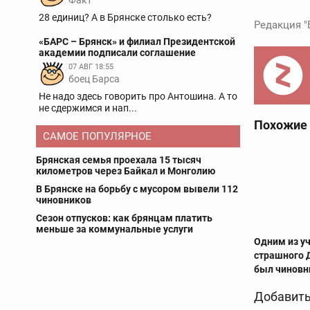
Факт
28 единиц? А в Брянске столько есть?
Редакция "
«БАРС – Брянск» и филиал Президентской
академии подписали соглашение
07 АВГ 18:55
боец Барса
Не надо здесь говорить про Антошина. А то
не сдержимся и нап...
Похожие
САМОЕ ПОПУЛЯРНОЕ
Брянская семья проехала 15 тысяч
километров через Байкал и Монголию
В Брянске на борьбу с мусором вывели 112
чиновников
Сезон отпусков: как брянцам платить
меньше за коммунальные услуги
Одним из у
страшного 
был чиновн
Добавить