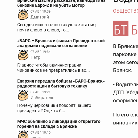
Брянский мастер рассказал, как ездить на
бензине Евро-2 и не убить мотор
ОБЩЕСТВ
07 АВГ 19:39
Дмитрий
Сегодня видел точно такую же статью,
почти слово-в-слово, то...
«БАРС – Брянск» и филиал Президентской
академии подписали соглашение
В Брянске
07 АВГ 19:34
парковке 
Петр
этом сего
Главное, чтобы администрации
Брянск.
чиновников не превратились в во...
Епархия передала бойцам «БАРС-Брянск»
- Водител
радиостанции и бытовую технику
ДТП. Убед
07 АВГ 19:21
Избиратель
оформлено
Почему церковники позорят нашего
президента? Он, что б...
По его сл
МЧС объявило о ликвидации открытого
виновник 
горения на складе в Брянске
07 АВГ 19:10