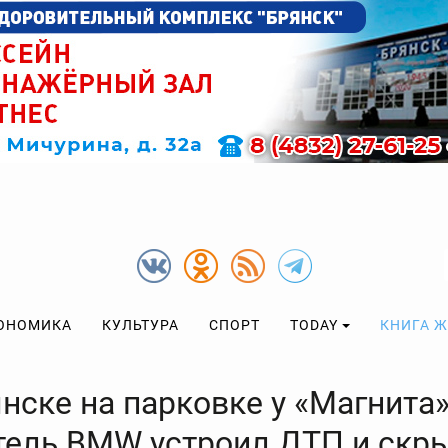
ОНОМИКА
КУЛЬТУРА
СПОРТ
TODAY
КНИГА 
нске на парковке у «Магнита
тель BMW устроил ДТП и скр