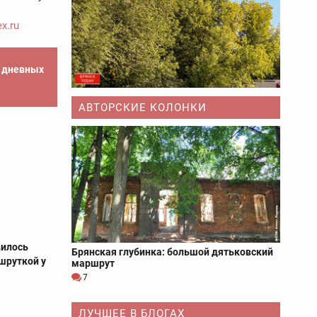
x.ru
е дневных
АВТОРСКИЕ КОЛОНКИ
вилось
Брянская глубинка: большой дятьковский
шруткой у
маршрут
7
ЛУЧШЕЕ В БЛОГАХ