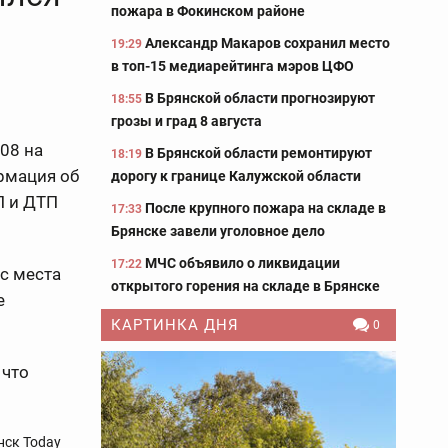
пожара в Фокинском районе
Александр Макаров сохранил место
19:29
в топ-15 медиарейтинга мэров ЦФО
В Брянской области прогнозируют
18:55
грозы и град 8 августа
08 на
В Брянской области ремонтируют
18:19
рмация об
дорогу к границе Калужской области
П и ДТП
После крупного пожара на складе в
17:33
Брянске завели уголовное дело
МЧС объявило о ликвидации
17:22
 с места
открытого горения на складе в Брянске
е
КАРТИНКА ДНЯ
0
 что
нск Today