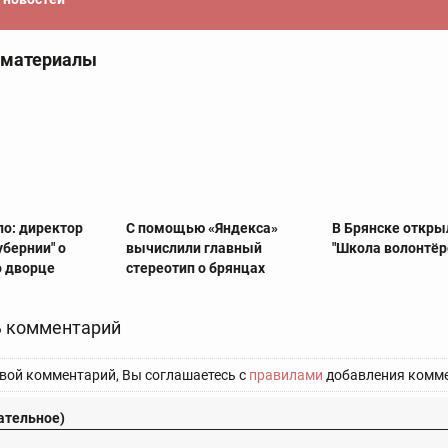
 материалы
ло: директор
С помощью «Яндекса»
В Брянске откры
убернии" о
вычислили главный
"Школа волонтёр
о дворце
стереотип о брянцах
 комментарий
вой комментарий, Вы соглашаетесь с
правилами
добавления комме
ательное)