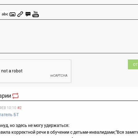
ОТ
арии
ФЕВ 10:10
#2
татель БТ
нуд, но здесь не могу удержаться:
авила корректной речи в обучении с детьми-инвалидами;"
Вся замет