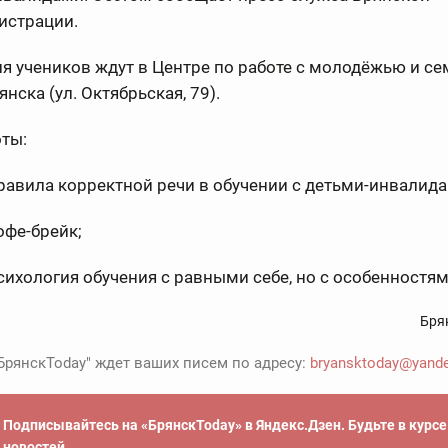
истрации.
я учеников ждут в Центре по работе с молодёжью и с
янска (ул. Октябрьская, 79).
ты:
равила корректной речи в обучении с детьми-инвалида
офе-брейк;
сихология обучения с равными себе, но с особенностям
Бря
БрянскToday" ждет ваших писем по адресу:
bryansktoday@yande
Подписывайтесь на «БрянскToday» в Яндекс.Дзен. Будьте в курс
новостей