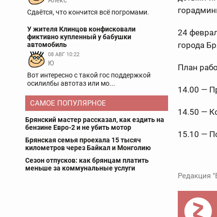
Aлекс
горадмин
Сдаётся, что кончится всё погромами.
У жителя Клинцов конфисковали
24 феврал
фиктивно купленный у бабушки
города Бр
автомобиль
08 АВГ 10:22
Ю
План рабо
Вот интересно с такой гос поддержкой
осилилбы автотаз или мо...
14.00 — П
САМОЕ ПОПУЛЯРНОЕ
14.50 — К
Брянский мастер рассказал, как ездить на
бензине Евро-2 и не убить мотор
15.10 — П
Брянская семья проехала 15 тысяч
километров через Байкал и Монголию
Сезон отпусков: как брянцам платить
меньше за коммунальные услуги
Редакция "