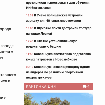
предложили использовать для обучения
ИИ без согласия
В Унече полицейские устроили
13:32
зарядку для 40 юных спортсменов
В Жуковке почти достроили тротуар
города
13:00
на улице Лесной
В Клетне установили новую
12:46
 городе
водонапорную башню
мятся с
Ковальчука впечатлила подготовка
11:56
ых
юных патриотов в Новозыбкове
Ковальчук назвал Брянщину одним
09:12
из лидеров по развитию спортивной
старшего
инфраструктуры
ися в
КАРТИНКА ДНЯ
0
ии с