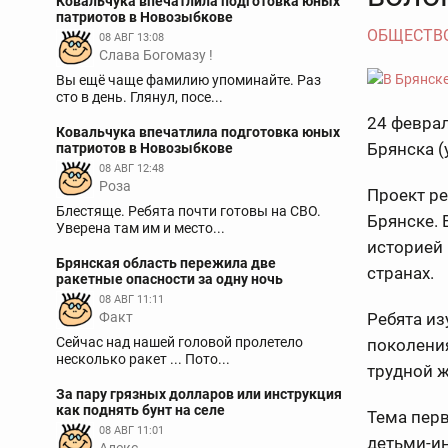
Ковальчука впечатлила подготовка юных
патриотов в Новозыбкове
ОБЩЕСТВ
08 АВГ 13:08
Слава Богомазу !
Вы ещё чаще фамилию упоминайте. Раз
сто в день. Глянул, посе...
24 феврал
Ковальчука впечатлила подготовка юных
Брянска (
патриотов в Новозыбкове
08 АВГ 12:48
Роза
Проект ре
Блестяще. Ребята почти готовы на СВО.
Брянске. 
Уверена там им и место...
историей 
Брянская область пережила две
странах.
ракетные опасности за одну ночь
08 АВГ 11:11
Факт
Ребята из
Сейчас над нашей головой пролетело
поколения
несколько ракет ... Пото...
трудной 
За пару грязных долларов или инструкция
как поднять бунт на селе
Тема перв
08 АВГ 11:01
детьми-и