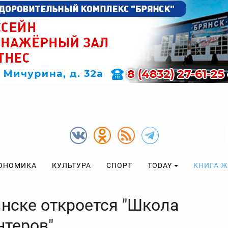
ОНОМИКА
КУЛЬТУРА
СПОРТ
TODAY
КНИГА 
янске откроется "Школа
нтеров"