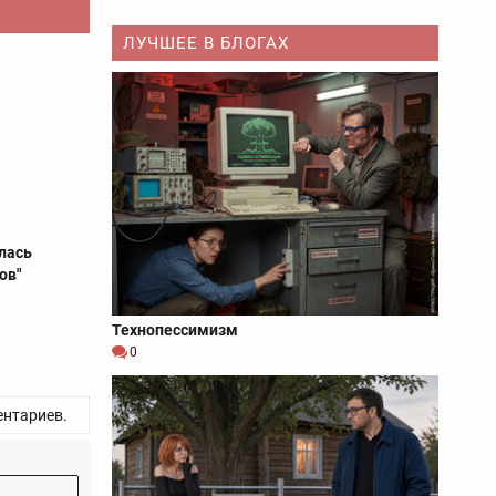
ЛУЧШЕЕ В БЛОГАХ
лась
ов"
Технопессимизм
0
нтариев.