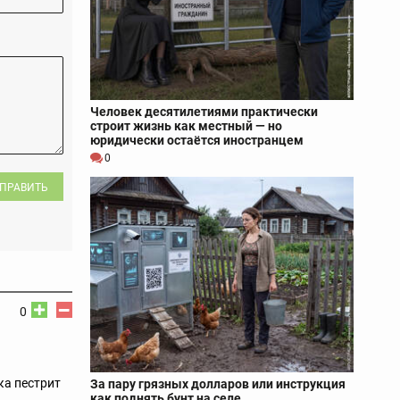
Человек десятилетиями практически
строит жизнь как местный — но
юридически остаётся иностранцем
0
ПРАВИТЬ
0
ка пестрит
За пару грязных долларов или инструкция
как поднять бунт на селе