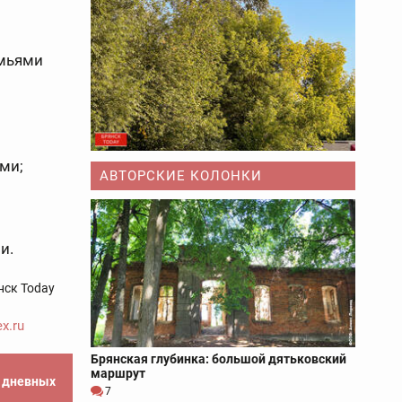
емьями
ми;
АВТОРСКИЕ КОЛОНКИ
и.
нск Today
x.ru
Брянская глубинка: большой дятьковский
маршрут
е дневных
7