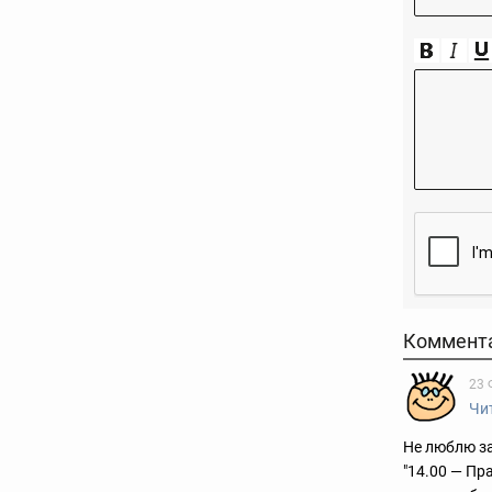
Коммент
23 
Чи
Не люблю за
"14.00 — Пр