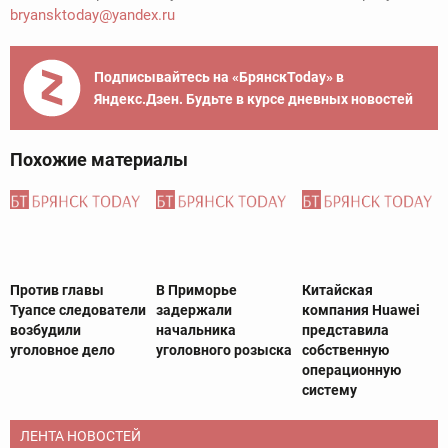
bryansktoday@yandex.ru
Подписывайтесь на «БрянскToday» в
Яндекс.Дзен. Будьте в курсе дневных новостей
Похожие материалы
Против главы
В Приморье
Китайская
Туапсе следователи
задержали
компания Huawei
возбудили
начальника
представила
уголовное дело
уголовного розыска
собственную
операционную
систему
ЛЕНТА НОВОСТЕЙ