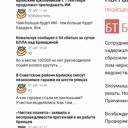
Брянским школьникам с 1 сентября
продолжат преподавать ИИ
ПРОИСШЕ
07 АВГ 11:44
Избиратель
Чем больше будет ИИ - тем больше будет
бардака. Все ...
Ковальчук сообщил о 54 сбитых за сутки
БПЛА над Брянщиной
Сотрудни
07 АВГ 10:53
задержали
Ю
сбросили 
Во а могли 100500 но нет руководителя
лом черно
пошёл колесо крутить....
ведомств
В Советском районе Брянска снесут
незаконные гаражи на шести улицах
Злоумышл
07 АВГ 10:49
Ю
уехать. Н
А как гаражи стали не законными?
Причинен
Участки выделялись.Как там ...
«Чистая планета» заявила о
Возбужден
несправедливости претензий к их работе
Проверяет
брянцев
07 АВГ 07:12