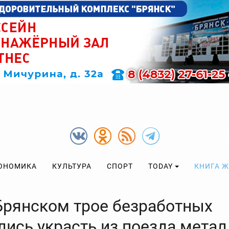
ОНОМИКА
КУЛЬТУРА
СПОРТ
TODAY
КНИГА 
Брянском трое безработных
лись украсть из поезда метал