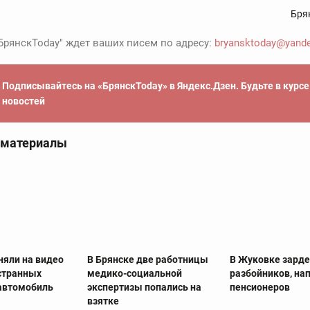
Бря
БрянскToday" ждет ваших писем по адресу:
bryansktoday@yande
Подписывайтесь на «БрянскToday» в Яндекс.Дзен. Будьте в курс
новостей
 материалы
няли на видео
В Брянске две работницы
В Жуковке зард
странных
медико-социальной
разбойников, на
автомобиль
экспертизы попались на
пенсионеров
взятке