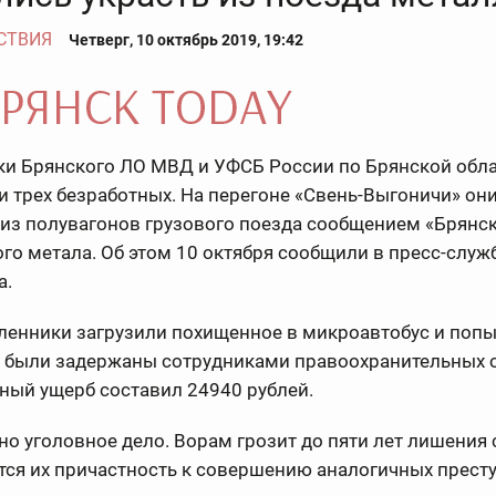
СТВИЯ
Четверг, 10 октябрь 2019, 19:42
ки Брянского ЛО МВД и УФСБ России по Брянской обл
 трех безработных. На перегоне «Свень-Выгоничи» он
из полувагонов грузового поезда сообщением «Брянс
го метала. Об этом 10 октября сообщили в пресс-служ
а.
енники загрузили похищенное в микроавтобус и поп
о были задержаны сотрудниками правоохранительных 
ный ущерб составил 24940 рублей.
о уголовное дело. Ворам грозит до пяти лет лишения 
ся их причастность к совершению аналогичных прест