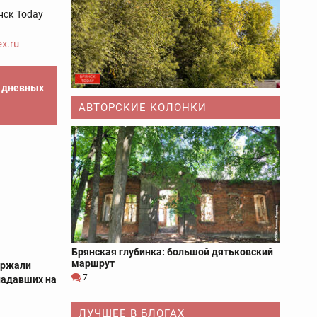
нск Today
x.ru
е дневных
АВТОРСКИЕ КОЛОНКИ
Брянская глубинка: большой дятьковский
маршрут
ержали
7
падавших на
ЛУЧШЕЕ В БЛОГАХ