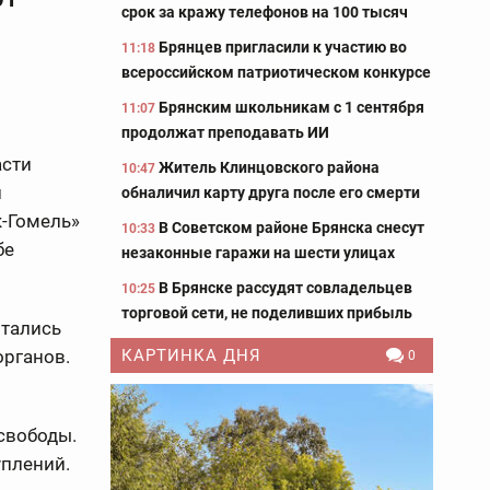
срок за кражу телефонов на 100 тысяч
Брянцев пригласили к участию во
11:18
всероссийском патриотическом конкурсе
Брянским школьникам с 1 сентября
11:07
продолжат преподавать ИИ
асти
Житель Клинцовского района
10:47
и
обналичил карту друга после его смерти
к-Гомель»
В Советском районе Брянска снесут
10:33
бе
незаконные гаражи на шести улицах
В Брянске рассудят совладельцев
10:25
торговой сети, не поделивших прибыль
ытались
органов.
КАРТИНКА ДНЯ
0
свободы.
уплений.