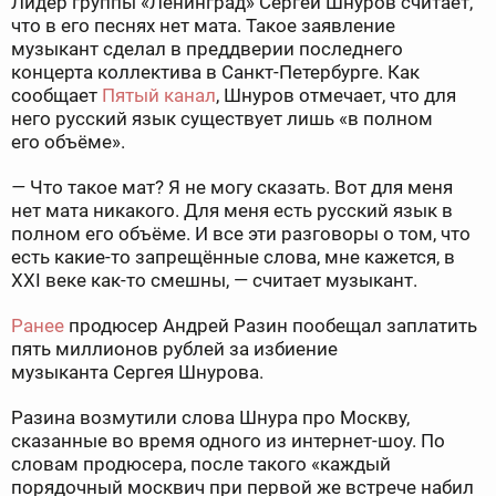
Лидер группы «Ленинград» Сергей Шнуров считает,
что в его песнях нет мата. Такое заявление
музыкант сделал в преддверии последнего
концерта коллектива в Санкт-Петербурге. Как
сообщает
Пятый канал
, Шнуров отмечает, что для
него русский язык существует лишь «в полном
его объёме».
—
Что такое мат? Я не могу сказать. Вот для меня
нет мата никакого. Для меня есть русский язык в
полном его объёме. И все эти разговоры о том, что
есть какие-то запрещённые слова, мне кажется, в
XXI веке как-то смешны, — считает музыкант.
Ранее
продюсер Андрей Разин пообещал заплатить
пять миллионов рублей за избиение
музыканта Сергея Шнурова.
Разина возмутили слова Шнура про Москву,
сказанные во время одного из интернет-шоу. По
словам продюсера, после такого «каждый
порядочный москвич при первой же встрече набил