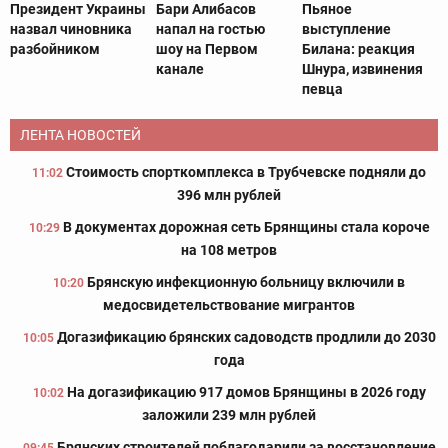
Президент Украины
Бари Алибасов
Пьяное
назвал чиновника
напал на гостью
выступление
разбойником
шоу на Первом
Билана: реакция
канале
Шнура, извинения
певца
ЛЕНТА НОВОСТЕЙ
Стоимость спорткомплекса в Трубчевске подняли до
11:02
396 млн рублей
В документах дорожная сеть Брянщины стала короче
10:29
на 108 метров
Брянскую инфекционную больницу включили в
10:20
медосвидетельствование мигрантов
Догазификацию брянских садоводств продлили до 2030
10:05
года
На догазификацию 917 домов Брянщины в 2026 году
10:02
заложили 239 млн рублей
Брянских строителей поблагодарили за восстановление