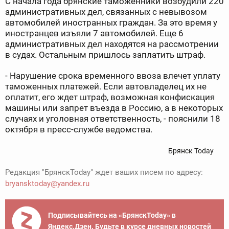
С начала года брянские таможенники возбудили 220
административных дел, связанных с невывозом
автомобилей иностранных граждан. За это время у
иностранцев изъяли 7 автомобилей. Еще 6
административных дел находятся на рассмотрении
в судах. Остальным пришлось заплатить штраф.
- Нарушение срока временного ввоза влечет уплату
таможенных платежей. Если автовладелец их не
оплатит, его ждет штраф, возможная конфискация
машины или запрет въезда в Россию, а в некоторых
случаях и уголовная ответственность, - пояснили 18
октября в пресс-службе ведомства.
Брянск Today
Редакция "БрянскToday" ждет ваших писем по адресу:
bryansktoday@yandex.ru
Подписывайтесь на «БрянскToday» в
Яндекс.Дзен. Будьте в курсе дневных новостей