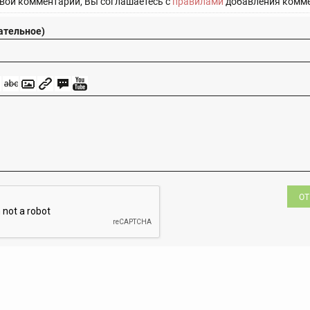
вой комментарий, Вы соглашаетесь с
правилами
добавления комме
ательное)
ОТ