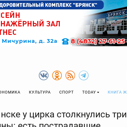
ОНОМИКА
КУЛЬТУРА
СПОРТ
TODAY
КНИГА 
нске у цирка столкнулись три
ны: есть пострадавшие