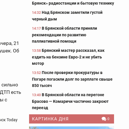
Брянск» радиостанции и бытовую технику
Над Брянском заметили густой
14:32
черный дым
В Брянской области приняли
14:17
рекомендации по развитию
паллиативной помощи
чера, 21
ушек. Об
Брянский мастер рассказал, как
13:58
ездить на бензине Евро-2 и не убить
мотор
После проверки прокуратуры в
13:52
Погаре погасили долг по зарплате свыше
и сильно
850 тысяч
 ДТП есть
В Брянской области на перегоне
13:40
ы с
Брасово — Комаричи частично закроют
переезд
КАРТИНКА ДНЯ
0
нск Today