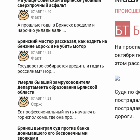
На улице Советской в Брянске уложили
сверхпрочный асфальт
ПРОИСШЕ
07 АВГ 14:40
Факт
А прошлые годы в Брянске вредили и
нарочно укладывали ...
Брянский мастер рассказал, как ездить на
бензине Евро-2 и не убить мотор
На проспе
07 АВГ 14:38
октября п
Факт
этом рас
Государство собирается вредить и гадить
россиянам? Нор...
Умерла бывший замруководителя
департамента образования Брянской
Судя по ф
области
07 АВГ 14:21
пострадал
Серж
пострада
Ее профессиональный путь начался в
дороги.
горисполкоме, где она про...
Брянец выиграл суд против банка,
донимавшего его бесконечными
звонками