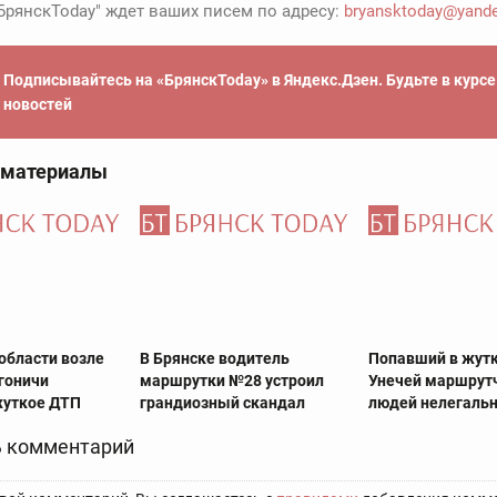
БрянскToday" ждет ваших писем по адресу:
bryansktoday@yande
Подписывайтесь на «БрянскToday» в Яндекс.Дзен. Будьте в курс
новостей
 материалы
области возле
В Брянске водитель
Попавший в жут
гоничи
маршрутки №28 устроил
Унечей маршрут
жуткое ДТП
грандиозный скандал
людей нелегаль
 комментарий