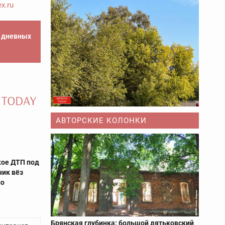
x.ru
е дневных
АВТОРСКИЕ КОЛОНКИ
кое ДТП под
чик вёз
но
Брянская глубинка: большой дятьковский