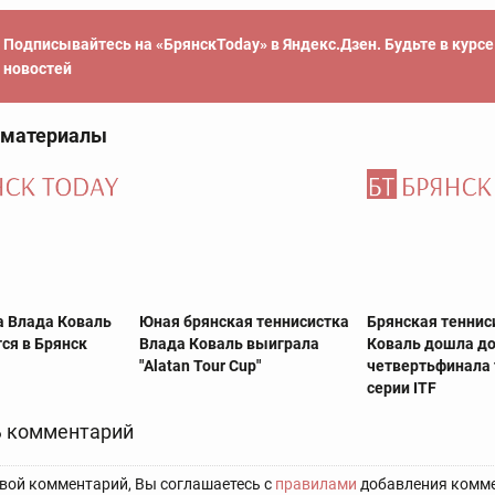
Подписывайтесь на «БрянскToday» в Яндекс.Дзен. Будьте в курс
новостей
 материалы
а Влада Коваль
Юная брянская теннисистка
Брянская теннис
ся в Брянск
Влада Коваль выиграла
Коваль дошла д
"Alatan Tour Cup"
четвертьфинала 
серии ITF
 комментарий
вой комментарий, Вы соглашаетесь с
правилами
добавления комме