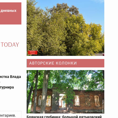
е дневных
АВТОРСКИЕ КОЛОНКИ
истка Влада
о
турнира
нтариев.
Брянская глубинка: большой дятьковский