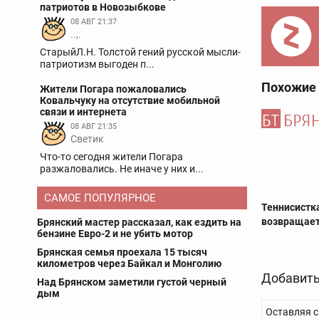
патриотов в Новозыбкове
08 АВГ 21:37
..,.
СтарыйЛ.Н. Толстой гений русской мысли-
патриотизм выгоден п...
Похожие
Жители Погара пожаловались
Ковальчуку на отсутствие мобильной
связи и интернета
08 АВГ 21:35
Светик
Что-то сегодня жители Погара
разжаловались. Не иначе у них и...
САМОЕ ПОПУЛЯРНОЕ
Теннисистк
возвращает
Брянский мастер рассказал, как ездить на
бензине Евро-2 и не убить мотор
Брянская семья проехала 15 тысяч
километров через Байкал и Монголию
Добавить
Над Брянском заметили густой черный
дым
Оставляя с