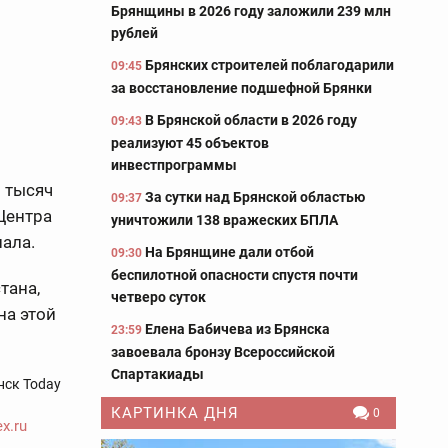
Брянщины в 2026 году заложили 239 млн
рублей
Брянских строителей поблагодарили
09:45
за восстановление подшефной Брянки
В Брянской области в 2026 году
09:43
реализуют 45 объектов
инвестпрограммы
 тысяч
За сутки над Брянской областью
09:37
Центра
уничтожили 138 вражеских БПЛА
ала.
На Брянщине дали отбой
09:30
беспилотной опасности спустя почти
тана,
четверо суток
на этой
Елена Бабичева из Брянска
23:59
завоевала бронзу Всероссийской
Спартакиады
нск Today
КАРТИНКА ДНЯ
0
x.ru