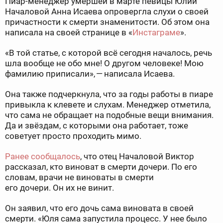
Пиар-менеджер умершей в марте певицы Юлии
Началовой Анна Исаева опровергла слухи о своей
причастности к смерти знаменитости. Об этом она
написала на своей странице в «
Инстаграме
».
«В той статье, с которой всё сегодня началось, речь
шла вообще не обо мне! О другом человеке! Мою
фамилию приписали», — написала Исаева.
Она также подчеркнула, что за годы работы в пиаре
привыкла к клевете и слухам. Менеджер отметила,
что сама не обращает на подобные вещи внимания.
Да и звёздам, с которыми она работает, тоже
советует просто проходить мимо.
Ранее сообщалось
, что отец Началовой Виктор
рассказал, кто виноват в смерти дочери. По его
словам, врачи не виноваты в смерти
его дочери. Он их не винит.
Он заявил, что его дочь сама виновата в своей
смерти. «Юля сама запустила процесс. У нее было