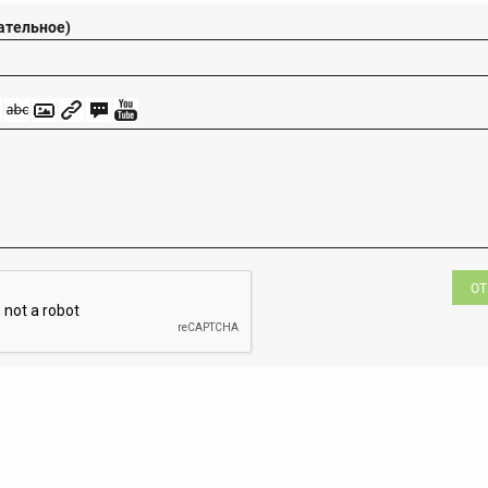
ательное)
ОТ