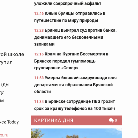
уложили сверхпрочный асфальт
Юные брянцы отправились в
12:46
путешествие по миру природы
Брянец выиграл суд против банка,
12:28
донимавшего его бесконечными
звонками
кой школе
Храм на Кургане Бессмертия в
12:16
Брянске передал гумпомощь
тупил
группировке «Север»
Умерла бывший замруководителя
11:58
анды
департамента образования Брянской
области
да
ем
В Брянске сотруднице ПВЗ грозит
11:34
срок за кражу телефонов на 100 тысяч
КАРТИНКА ДНЯ
0
нск Today
x.ru