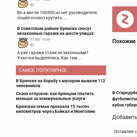
Ю
Во а могли 100500 но нет руководителя
пошёл колесо крутить....
В Советском районе Брянска снесут
незаконные гаражи на шести улицах
07 АВГ 10:49
Похожие
Ю
А как гаражи стали не законными?
Участки выделялись.Как там ...
САМОЕ ПОПУЛЯРНОЕ
В Брянске на борьбу с мусором вывели 112
чиновников
В Стародуб
Сезон отпусков: как брянцам платить
меньше за коммунальные услуги
футболисты
кубок губе
Брянская семья проехала 15 тысяч
километров через Байкал и Монголию
Добавить
Оставляя с