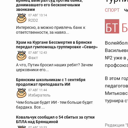
Брянец выиграл суд против банка,
донимавшего его бесконечными
звонками
СПОРТ
Че
07 АВГ 13:14
R2D2
Интересно, а можно привлечь банк к
ответственности, за навяз...
Храм на Кургане Бессмертия в Брянске
Волейболь
передал гумпомощь группировке «Север»
Васильево
07 АВГ 12:43
№2 уже в
Факт
профсоюз
А что, Путин бросил наших ребят? Зачем
церковники его...
В этом го
Брянским школьникам с 1 сентября
продолжат преподавать ИИ
педагогов
07 АВГ 11:44
Митьковс
Избиратель
турнира 
Чем больше будет ИИ - тем больше будет
бардака. Все ...
Ковальчук сообщил о 54 сбитых за сутки
БПЛА над Брянщиной
Редакция "
07 АВГ 10:53