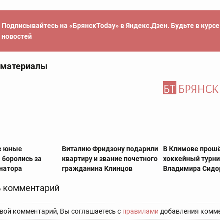
Подписывайтесь на «БрянскToday» в Яндекс.Дзен. Будьте в курс
новостей
 материалы
е юные
Виталию Фридзону подарили
В Климове прош
 боролись за
квартиру и звание почетного
хоккейный турни
рнатора
гражданина Клинцов
Владимира Сидо
 комментарий
вой комментарий, Вы соглашаетесь с
правилами
добавления комме