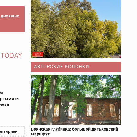
е дневных
АВТОРСКИЕ КОЛОНКИ
ёл
р памяти
рова
Брянская глубинка: большой дятьковский
нтариев.
маршрут