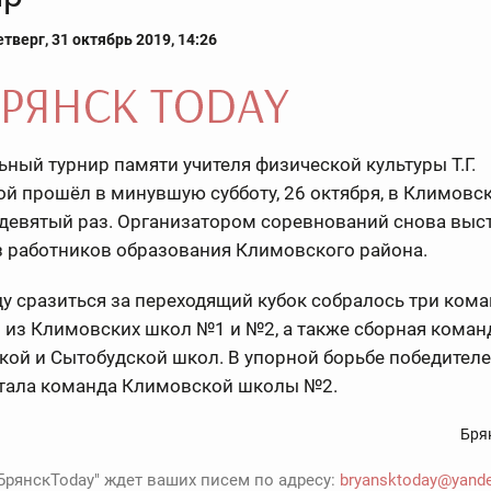
тверг, 31 октябрь 2019, 14:26
ный турнир памяти учителя физической культуры Т.Г.
й прошёл в минувшую субботу, 26 октября, в Климовс
 девятый раз. Организатором соревнований снова выс
 работников образования Климовского района.
ду сразиться за переходящий кубок собралось три ком
 из Климовских школ №1 и №2, а также сборная коман
кой и Сытобудской школ. В упорной борьбе победител
стала команда Климовской школы №2.
Бря
БрянскToday" ждет ваших писем по адресу:
bryansktoday@yande