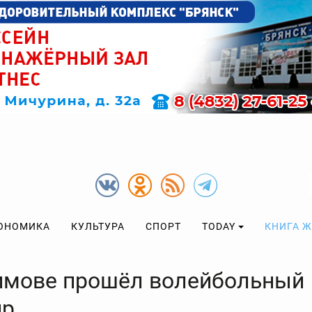
ОНОМИКА
КУЛЬТУРА
СПОРТ
TODAY
КНИГА 
имове прошёл волейбольный
ир