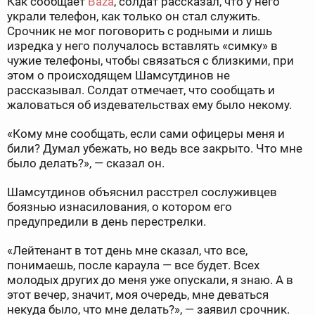
Как сообщает
Baza
, солдат рассказал, что у него
украли телефон, как только он стал служить.
Срочник не мог поговорить с родными и лишь
изредка у него получалось вставлять «симку» в
чужие телефоны, чтобы связаться с близкими, при
этом о происходящем Шамсутдинов не
рассказывал. Солдат отмечает, что сообщать и
жаловаться об издевательствах ему было некому.
«Кому мне сообщать, если сами офицеры меня и
били? Думал убежать, но ведь все закрыто. Что мне
было делать?», — сказал он.
Шамсутдинов объяснил расстрел сослуживцев
боязнью изнасилования, о котором его
предупредили в день перестрелки.
«Лейтенант в тот день мне сказал, что все,
понимаешь, после караула — все будет. Всех
молодых других до меня уже опускали, я знаю. А в
этот вечер, значит, моя очередь, мне деваться
некуда было, что мне делать?», — заявил срочник.