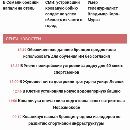
В Сомали боевики
СМИ: устроивший
Умер
напали на отель
кровавую бойню
тележурналист
солдат не успел
Владимир Кара-
сбежать из части в
Мурза
город
ЛЕНТА НОВОСТЕЙ
Обезличенные данные брянцев предложили
13:49
использовать для обучения ИИ без согласия
В Унече полицейские устроили зарядку для 40 юных
13:32
спортсменов
В Жуковке почти достроили тротуар на улице Лесной
13:00
В Клетне установили новую водонапорную башню
12:46
Ковальчука впечатлила подготовка юных патриотов в
11:56
Новозыбкове
Ковальчук назвал Брянщину одним из лидеров по
09:12
развитию спортивной инфраструктуры