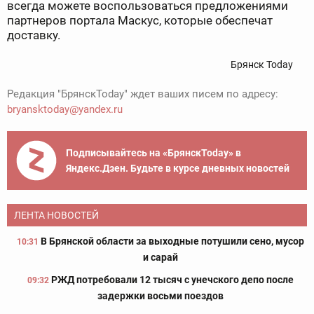
всегда можете воспользоваться предложениями
партнеров портала Маскус, которые обеспечат
доставку.
Брянск Today
Редакция "БрянскToday" ждет ваших писем по адресу:
bryansktoday@yandex.ru
Подписывайтесь на «БрянскToday» в
Яндекс.Дзен. Будьте в курсе дневных новостей
ЛЕНТА НОВОСТЕЙ
В Брянской области за выходные потушили сено, мусор
10:31
и сарай
РЖД потребовали 12 тысяч с унечского депо после
09:32
задержки восьми поездов