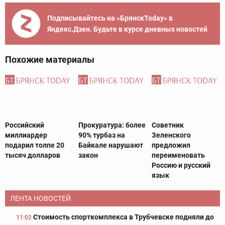
Подписывайтесь на «БрянскToday» в
Яндекс.Дзен. Будьте в курсе дневных новостей
Похожие материалы
Российский
Прокуратура: более
Советник
миллиардер
90% турбаз на
Зеленского
подарил толпе 20
Байкале нарушают
предложил
тысяч долларов
закон
переименовать
Россию и русский
язык
ЛЕНТА НОВОСТЕЙ
Стоимость спорткомплекса в Трубчевске подняли до
11:02