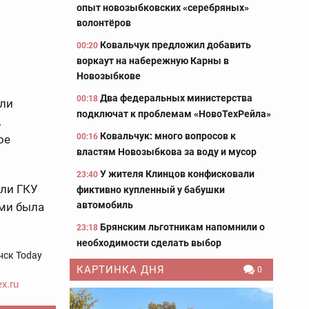
опыт новозыбковских «серебряных»
волонтёров
Ковальчук предложил добавить
00:20
воркаут на набережную Карны в
Новозыбкове
Два федеральных министерства
00:18
или
подключат к проблемам «НовоТехРейла»
.
Ковальчук: много вопросов к
00:16
ое
властям Новозыбкова за воду и мусор
У жителя Клинцов конфисковали
23:40
ели ГКУ
фиктивно купленный у бабушки
автомобиль
ими была
Брянским льготникам напомнили о
23:18
необходимости сделать выбор
нск Today
КАРТИНКА ДНЯ
0
x.ru