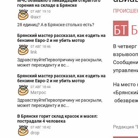
МЧС объявило о ликвидации открытого
горения на складе в Брянске
ПРОИСШЕ
07 АВГ 19:10
Факт
28 единиц? А в Брянске столько есть?
Брянский мастер рассказал, как ездить на
бензине Евро-2 и не убить мотор
В четверг
07 АВГ 18:46
link
взрывооп
ЗдравствуйтеПервопричину не раскрыли,
Сообщение
может пересиденту и вс...
управлени
Брянский мастер рассказал, как ездить на
бензине Евро-2 и не убить мотор
На место 
07 АВГ 18:44
«Брянский
Матрос
обезвреж
ЗдравствуйтеПервопричину не раскрыли,
может пересиденту и вс...
В Брянске горит склад красок и масел:
пострадали 4 человека
Редакция "
07 АВГ 18:42
drop