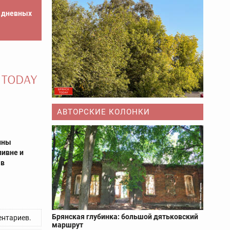
е дневных
АВТОРСКИЕ КОЛОНКИ
ины
ливне и
 в
Брянская глубинка: большой дятьковский
нтариев.
маршрут