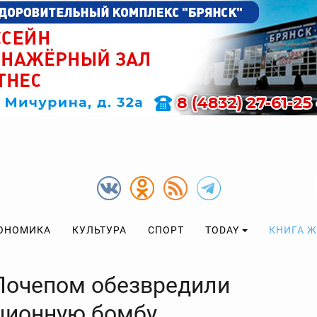
ОНОМИКА
КУЛЬТУРА
СПОРТ
TODAY
КНИГА 
Почепом обезвредили
ционную бомбу