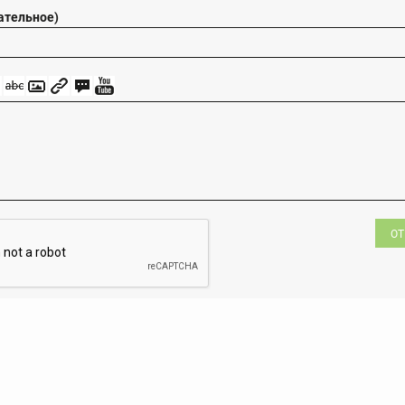
ательное)
ОТ