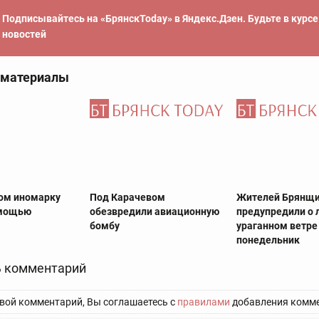
Подписывайтесь на «БрянскToday» в Яндекс.Дзен. Будьте в курс
новостей
 материалы
ом иномарку
Под Карачевом
Жителей Брянщ
омощью
обезвредили авиационную
предупредили о 
бомбу
ураганном ветре
понедельник
 комментарий
вой комментарий, Вы соглашаетесь с
правилами
добавления комме