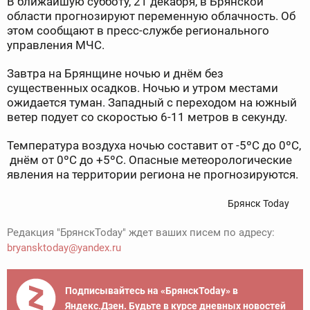
В ближайшую субботу, 21 декабря, в Брянской
области прогнозируют переменную облачность. Об
этом сообщают в пресс-службе регионального
управления МЧС.
Завтра на Брянщине ночью и днём без
существенных осадков. Ночью и утром местами
ожидается туман. Западный с переходом на южный
ветер подует со скоростью 6-11 метров в секунду.
Температура воздуха ночью составит от -5ºC до 0ºC,
днём от 0ºC до +5ºC. Опасные метеорологические
явления на территории региона не прогнозируются.
Брянск Today
Редакция "БрянскToday" ждет ваших писем по адресу:
bryansktoday@yandex.ru
Подписывайтесь на «БрянскToday» в
Яндекс.Дзен. Будьте в курсе дневных новостей