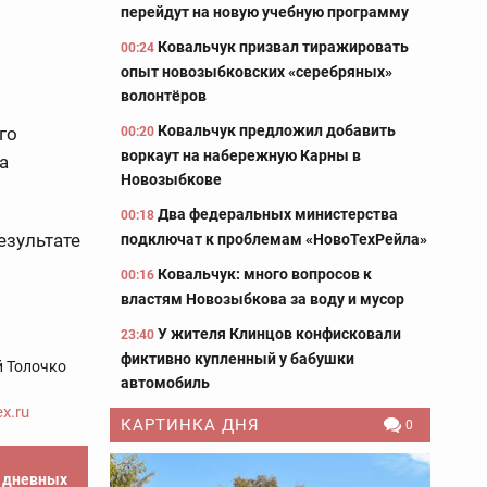
перейдут на новую учебную программу
Ковальчук призвал тиражировать
00:24
опыт новозыбковских «серебряных»
волонтёров
Ковальчук предложил добавить
го
00:20
воркаут на набережную Карны в
а
Новозыбкове
Два федеральных министерства
00:18
езультате
подключат к проблемам «НовоТехРейла»
Ковальчук: много вопросов к
00:16
властям Новозыбкова за воду и мусор
У жителя Клинцов конфисковали
23:40
фиктивно купленный у бабушки
 Толочко
автомобиль
x.ru
КАРТИНКА ДНЯ
0
е дневных