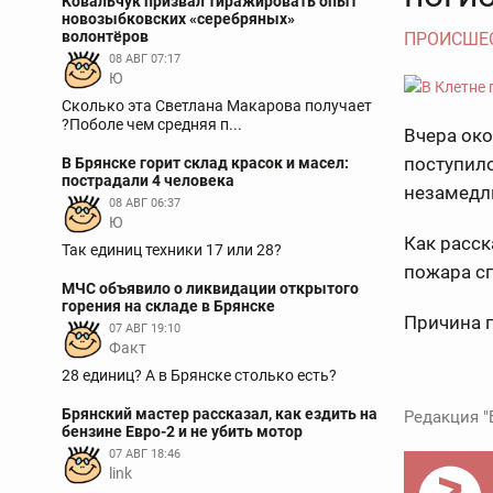
Ковальчук призвал тиражировать опыт
новозыбковских «серебряных»
волонтёров
ПРОИСШЕ
08 АВГ 07:17
Ю
Сколько эта Светлана Макарова получает
?Поболе чем средняя п...
Вчера око
поступило
В Брянске горит склад красок и масел:
пострадали 4 человека
незамедл
08 АВГ 06:37
Ю
Как расск
Так единиц техники 17 или 28?
пожара сг
МЧС объявило о ликвидации открытого
горения на складе в Брянске
Причина 
07 АВГ 19:10
Факт
28 единиц? А в Брянске столько есть?
Брянский мастер рассказал, как ездить на
Редакция "
бензине Евро-2 и не убить мотор
07 АВГ 18:46
link