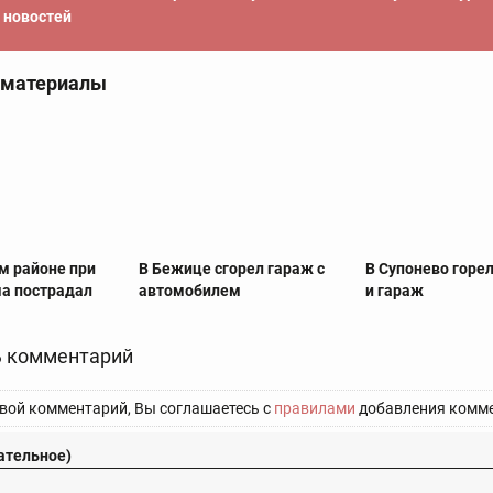
новостей
 материалы
м районе при
В Бежице сгорел гараж с
В Супонево горе
а пострадал
автомобилем
и гараж
 комментарий
вой комментарий, Вы соглашаетесь с
правилами
добавления комме
ательное)