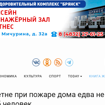
ОНОМИКА
КУЛЬТУРА
СПОРТ
TODAY
КНИГА 
етне при пожаре дома едва не
б человек