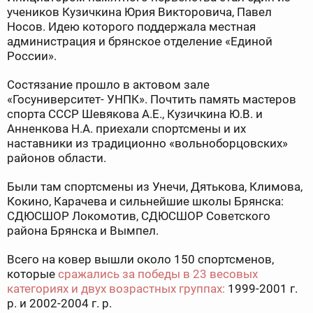
учеников Кузичкина Юрия Викторовича, Павел
Носов. Идею которого поддержала местная
администрация и брянское отделение «Единой
России».
Состязание прошло в актовом зале
«Госуниверситет- УНПК». Почтить память мастеров
спорта СССР Шевякова А.Е., Кузичкина Ю.В. и
Анненкова Н.А. приехали спортсмены и их
наставники из традиционно «вольноборцовских»
районов области.
Были там спортсмены из Унечи, Дятькова, Климова,
Кокино, Карачева и сильнейшие школы Брянска:
СДЮСШОР Локомотив, СДЮСШОР Советского
района Брянска и Вымпел.
Всего на ковер вышли около 150 спортсменов,
которые
сражались за победы в 23 весовых
категориях и двух возрастных группах:
1999-2001 г.
р. и 2002-2004 г. р.