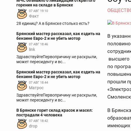
МЧС объявило о ликвидации открытого
горения на складе в Брянске
ОБЩЕСТВ
07 АВГ 19:10
Факт
28 единиц? А в Брянске столько есть?
Брянский мастер рассказал, как ездить на
В указанн
бензине Евро-2 и не убить мотор
половино
07 АВГ 18:46
link
сотрудни
ЗдравствуйтеПервопричину не раскрыли,
высшего и
может пересиденту и вс...
по прогр
Брянский мастер рассказал, как ездить на
повышени
бензине Евро-2 и не убить мотор
прошли п
07 АВГ 18:44
Матрос
«Электроэ
ЗдравствуйтеПервопричину не раскрыли,
Смоленск
может пересиденту и вс...
В Брянск
В Брянске горит склад красок и масел:
пострадали 4 человека
образоват
07 АВГ 18:42
имеющих 
drop