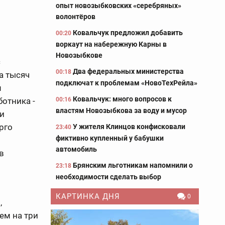
опыт новозыбковских «серебряных»
волонтёров
Ковальчук предложил добавить
00:20
воркаут на набережную Карны в
Новозыбкове
с
Два федеральных министерства
00:18
а тысяч
подключат к проблемам «НовоТехРейла»
м
Ковальчук: много вопросов к
00:16
отника -
властям Новозыбкова за воду и мусор
и
рго
У жителя Клинцов конфисковали
23:40
фиктивно купленный у бабушки
автомобиль
в
Брянским льготникам напомнили о
23:18
необходимости сделать выбор
КАРТИНКА ДНЯ
0
,
ем на три