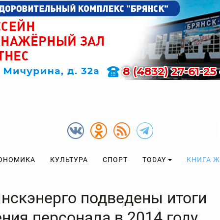
ОНОМИКА
КУЛЬТУРА
СПОРТ
TODAY
КНИГА 
янскэнерго подведены итоги
ния персонала в 2014 году