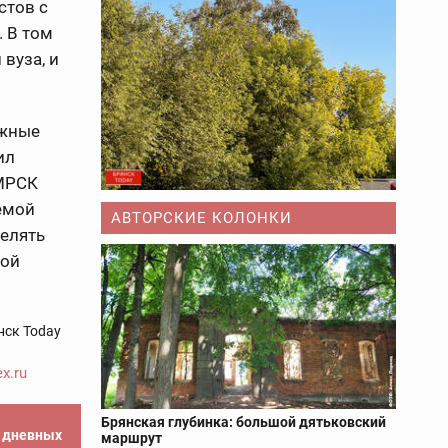
стов с
. В том
вуза, и
ожные
ил
 МРСК
емой
АВТОРСКИЕ КОЛОНКИ
делять
ной
нск Today
x.ru
Брянская глубинка: большой дятьковский
е дневных
маршрут