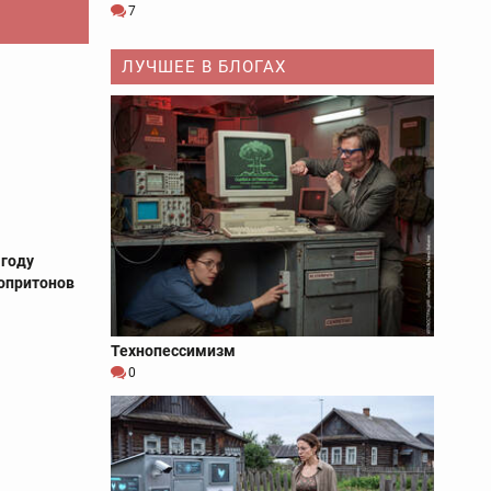
7
ЛУЧШЕЕ В БЛОГАХ
 году
опритонов
Технопессимизм
0