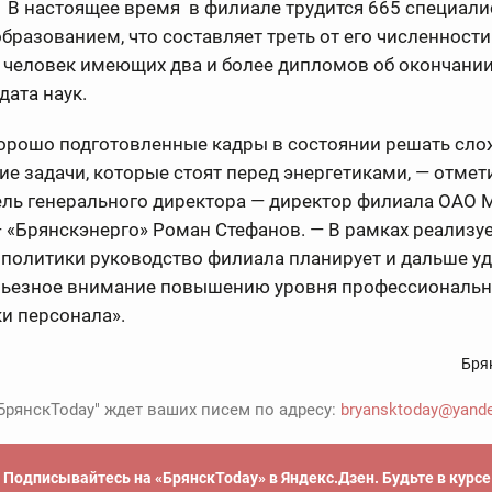
 В настоящее время в филиале трудится 665 специали
разованием, что составляет треть от его численности
0 человек имеющих два и более дипломов об окончании 
дата наук.
хорошо подготовленные кадры в состоянии решать сл
ие задачи, которые стоят перед энергетиками, — отмет
ель генерального директора — директор филиала ОАО
 «Брянскэнерго» Роман Стефанов. — В рамках реализу
политики руководство филиала планирует и дальше у
рьезное внимание повышению уровня профессиональ
и персонала».
Бря
БрянскToday" ждет ваших писем по адресу:
bryansktoday@yande
Подписывайтесь на «БрянскToday» в Яндекс.Дзен. Будьте в курс