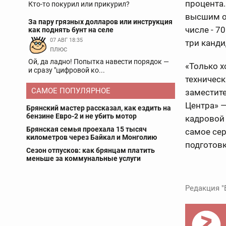
процента.
Кто-то покурил или прикурил?
высшим об
За пару грязных долларов или инструкция
числе - 7
как поднять бунт на селе
07 АВГ 18:35
три канди
плюс
Ой, да ладно! Попытка навести порядок —
«Только 
и сразу "цифровой ко...
техническ
САМОЕ ПОПУЛЯРНОЕ
заместит
Центра» —
Брянский мастер рассказал, как ездить на
бензине Евро-2 и не убить мотор
кадровой 
Брянская семья проехала 15 тысяч
самое се
километров через Байкал и Монголию
подготовк
Сезон отпусков: как брянцам платить
меньше за коммунальные услуги
Редакция "