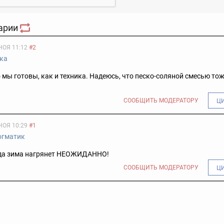
арии
НОЯ 11:12
#2
ка
о мы готовы, как и техника. Надеюсь, что песко-соляной смесью то
СООБЩИТЬ МОДЕРАТОРУ
Ц
НОЯ 10:29
#1
огматик
гда зима нагрянет НЕОЖИДАННО!
СООБЩИТЬ МОДЕРАТОРУ
Ц