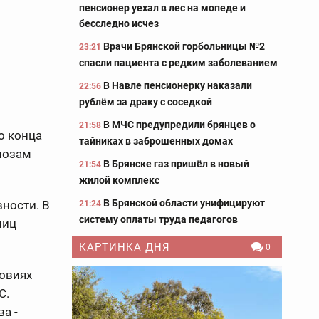
пенсионер уехал в лес на мопеде и
бесследно исчез
Врачи Брянской горбольницы №2
23:21
спасли пациента с редким заболеванием
В Навле пенсионерку наказали
22:56
рублём за драку с соседкой
В МЧС предупредили брянцев о
21:58
о конца
тайниках в заброшенных домах
нозам
В Брянске газ пришёл в новый
21:54
жилой комплекс
В Брянской области унифицируют
ности. В
21:24
систему оплаты труда педагогов
ниц
КАРТИНКА ДНЯ
0
ловиях
С.
а -