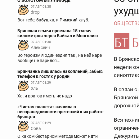
О ЗОЛОТОМ МИЛЛИАРДЕ
07 АВГ 01:35
ухуд
drop
Вот тебе, бабушка, и Римский клуб.
ОБЩЕСТВ
Брянская семья проехала 15 тысяч
километров через Байкал и Монголию
07 АВГ 01:30
Алексеич
Во героизм я один ездил так , на кей каре
В Брянско
вообще не парился...
недели ож
Брянчанка лишилась накоплений, забыв
синоптико
телефон в гостях у родни
07 АВГ 01:29
эль
В связи с
Ха ,и врагов иметь не надо
Брянской 
дорожной
«Чистая планета» заявила о
несправедливости претензий к их работе
брянцев
Вся техни
07 АВГ 01:29
ограниче
Сова
Дежурить 
О каком бестарном методе может идти