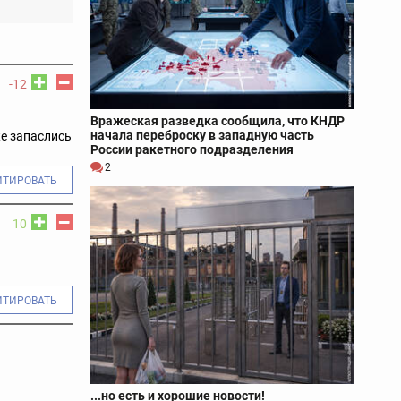
-12
Вражеская разведка сообщила, что КНДР
начала переброску в западную часть
же запаслись
России ракетного подразделения
2
ИТИРОВАТЬ
10
ИТИРОВАТЬ
...но есть и хорошие новости!