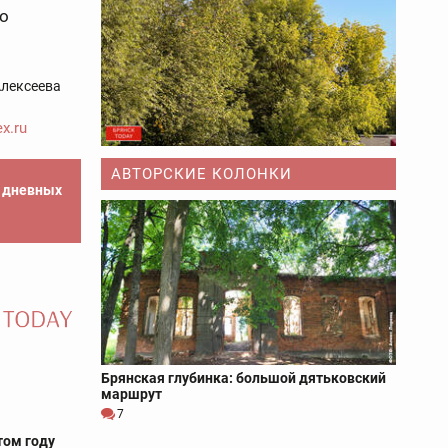
о
лексеева
x.ru
АВТОРСКИЕ КОЛОНКИ
е дневных
Брянская глубинка: большой дятьковский
маршрут
7
том году