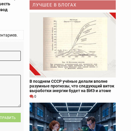
шесть
ЛУЧШЕЕ В БЛОГАХ
овод
нтариев.
В позднем СССР учёные делали вполне
разумные прогнозы, что следующий виток
выработки энергии будет на ВИЭ и атоме
0
ПРАВИТЬ