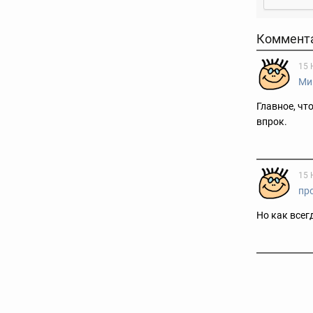
Коммент
15 
Ми
Главное, чт
впрок.
15 
пр
Но как все