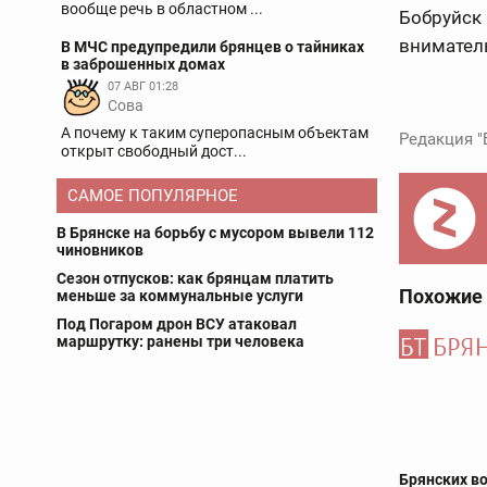
вообще речь в областном ...
Бобруйск
внимател
В МЧС предупредили брянцев о тайниках
в заброшенных домах
07 АВГ 01:28
Сова
А почему к таким суперопасным объектам
Редакция "
открыт свободный дост...
САМОЕ ПОПУЛЯРНОЕ
В Брянске на борьбу с мусором вывели 112
чиновников
Сезон отпусков: как брянцам платить
Похожие
меньше за коммунальные услуги
Под Погаром дрон ВСУ атаковал
маршрутку: ранены три человека
Брянских в