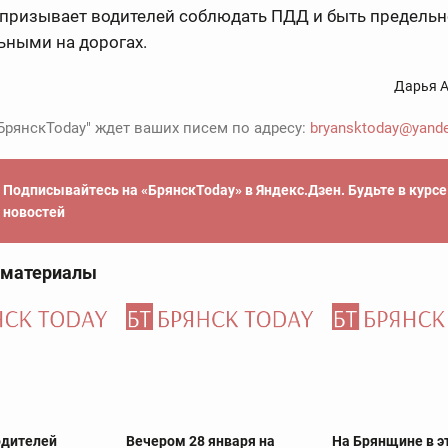
 призывает водителей соблюдать ПДД и быть предельн
ьными на дорогах.
Дарья А
БрянскToday" ждет ваших писем по адресу:
bryansktoday@yande
Подписывайтесь на «БрянскToday» в Яндекс.Дзен. Будьте в курс
новостей
 материалы
одителей
Вечером 28 января на
На Брянщине в э