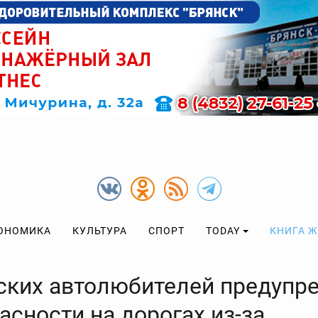
ОНОМИКА
КУЛЬТУРА
СПОРТ
TODAY
КНИГА 
ских автолюбителей предупр
асности на дорогах из-за