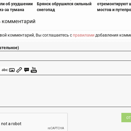
ли об ухудшении
Брянск обрушился сильный
отремонтируют 
из-за тумана
снегопад
мостов и путепр
 комментарий
вой комментарий, Вы соглашаетесь с
правилами
добавления комме
ательное)
ОТ