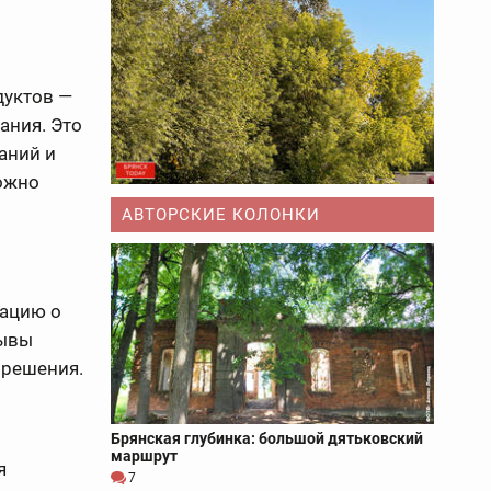
дуктов —
ания. Это
аний и
ожно
АВТОРСКИЕ КОЛОНКИ
мацию о
зывы
 решения.
Брянская глубинка: большой дятьковский
маршрут
я
7