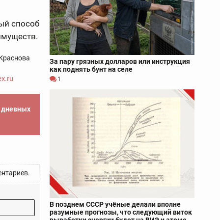
ый способ
имуществ.
Краснова
За пару грязных долларов или инструкция
как поднять бунт на селе
x.ru
1
е дневных
нтариев.
В позднем СССР учёные делали вполне
разумные прогнозы, что следующий виток