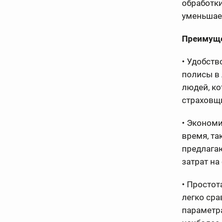
обработки
уменьшае
Преимуще
• Удобств
полисы в 
людей, к
страховщ
• Эконом
время, та
предлагаю
затрат на
• Простот
легко ср
параметра