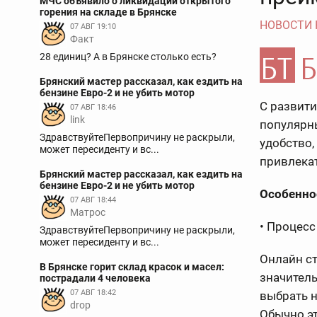
МЧС объявило о ликвидации открытого
горения на складе в Брянске
НОВОСТИ
07 АВГ 19:10
Факт
28 единиц? А в Брянске столько есть?
Брянский мастер рассказал, как ездить на
бензине Евро-2 и не убить мотор
С развити
07 АВГ 18:46
link
популярны
ЗдравствуйтеПервопричину не раскрыли,
удобство,
может пересиденту и вс...
привлека
Брянский мастер рассказал, как ездить на
бензине Евро-2 и не убить мотор
Особенно
07 АВГ 18:44
Матрос
• Процес
ЗдравствуйтеПервопричину не раскрыли,
может пересиденту и вс...
Онлайн ст
В Брянске горит склад красок и масел:
значитель
пострадали 4 человека
07 АВГ 18:42
выбрать н
drop
Обычно эт