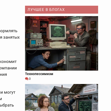
ЛУЧШЕЕ В БЛОГАХ
оформлять
я занятых
экономит
компании
Технопессимизм
ения
0
и могут
м
выбрать