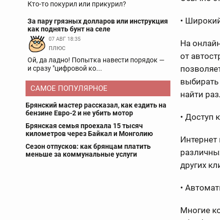
Кто-то покурил или прикурил?
• Широки
За пару грязных долларов или инструкция
как поднять бунт на селе
07 АВГ 18:35
На онлай
плюс
от автост
Ой, да ладно! Попытка навести порядок —
позволяе
и сразу "цифровой ко...
выбирать 
САМОЕ ПОПУЛЯРНОЕ
найти ра
Брянский мастер рассказал, как ездить на
бензине Евро-2 и не убить мотор
• Доступ 
Брянская семья проехала 15 тысяч
километров через Байкал и Монголию
Интернет
Сезон отпусков: как брянцам платить
различных
меньше за коммунальные услуги
других кл
• Автома
Многие к