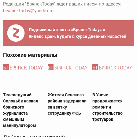
Редакция "БрянскToday" ждет ваших писем по адресу:
bryansktoday@yandex.ru
Подписывайтесь на «БрянскToday» в
Яндекс.Дзен. Будьте в курсе дневных новостей
Похожие материалы
Телеведущий
Жителя Севского
В Унече
Соловьёв назвал
района задержали
продолжается
брянского
за взятку
ремонт и
журналиста
сотруднику ФСБ
строительство
смешным
тротуаров
манипулятором