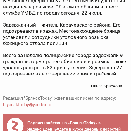
В Брянске задержали 37-летнего мужчину, который
находился в розыске. Об этом сообщили в пресс-
службе УМВД по городу сегодня, 22 июля.
Задержанный – житель Карачевского района. Его
подозревают в кражах. Местонахождение брянца
установили сотрудники уголовного розыска
бежицкого отдела полиции.
Всего за неделю полицейские города задержали 9
граждан, которых ранее объявляли в розыск. Также
удалось раскрыть 82 преступления. Задержано 27
подозреваемых в совершении краж и грабежей.
Ольга Краснова
Редакция "БрянскToday" ждет ваших писем по адресу:
bryansktoday@yandex.ru
Подписывайтесь на «БрянскToday» в
Яндекс.Дзен. Будьте в курсе дневных новостей