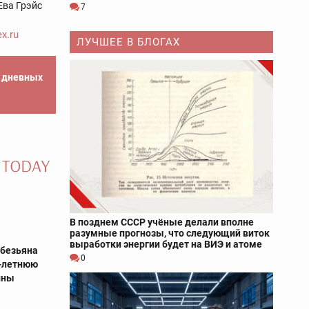
Ева Грэйс
7
x.ru
ЛУЧШЕЕ В БЛОГАХ
е дневных
В позднем СССР учёные делали вполне
разумные прогнозы, что следующий виток
выработки энергии будет на ВИЭ и атоме
обезьяна
0
2-летнюю
ины