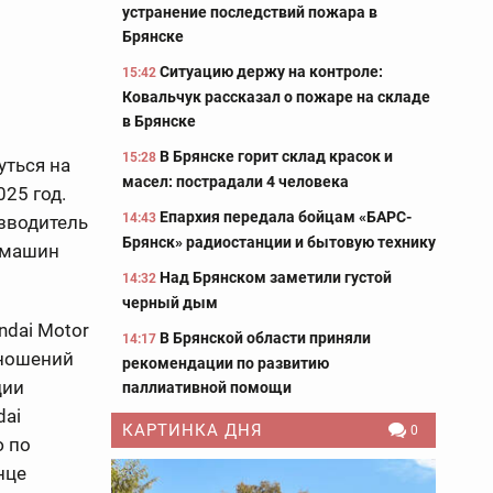
устранение последствий пожара в
Брянске
Ситуацию держу на контроле:
15:42
Ковальчук рассказал о пожаре на складе
в Брянске
В Брянске горит склад красок и
15:28
уться на
масел: пострадали 4 человека
25 год.
Епархия передала бойцам «БАРС-
14:43
зводитель
Брянск» радиостанции и бытовую технику
0 машин
Над Брянском заметили густой
14:32
черный дым
ndai Motor
В Брянской области приняли
14:17
тношений
рекомендации по развитию
ции
паллиативной помощи
dai
КАРТИНКА ДНЯ
0
ю по
нце