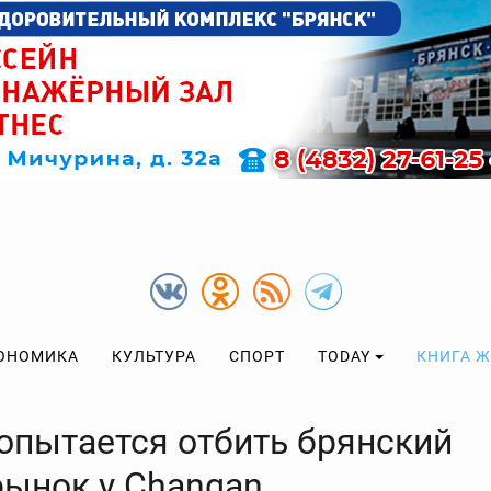
ОНОМИКА
КУЛЬТУРА
СПОРТ
TODAY
КНИГА 
попытается отбить брянский
рынок у Changan