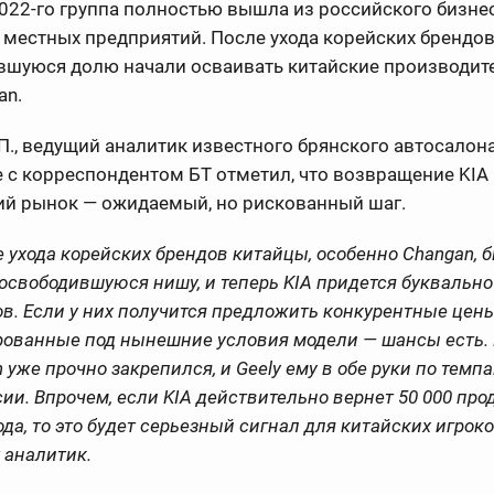
022-го группа полностью вышла из российского бизнес
 местных предприятий. После ухода корейских брендо
вшуюся долю начали осваивать китайские производите
an.
., ведущий аналитик известного брянского автосалона
 с корреспондентом БТ отметил, что возвращение KIA
ий рынок — ожидаемый, но рискованный шаг.
 ухода корейских брендов китайцы, особенно Changan, 
освободившуюся нишу, и теперь KIA придется буквально
в. Если у них получится предложить конкурентные цен
рованные под нынешние условия модели — шансы есть.
 уже прочно закрепился, и Geely ему в обе руки по темп
ии. Впрочем, если KIA действительно вернет 50 000 про
ода, то это будет серьезный сигнал для китайских игроко
 аналитик.