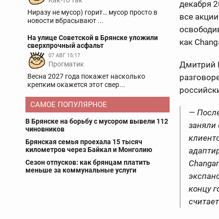
Как-то так
декабря 2
Ниразу не мусор) горит… мусор просто в
все акции
новости вбрасывают ...
освободи
На улице Советской в Брянске уложили
как Chang
сверхпрочный асфальт
07 АВГ 15:17
Дмитрий П
Прогматик
Весна 2027 года покажет насколько
разговоре
крепким окажется этот свер...
российск
САМОЕ ПОПУЛЯРНОЕ
— После
В Брянске на борьбу с мусором вывели 112
заняли 
чиновников
клиенто
Брянская семья проехала 15 тысяч
километров через Байкал и Монголию
адапти
Сезон отпусков: как брянцам платить
Changan
меньше за коммунальные услуги
экспанс
концу г
считает