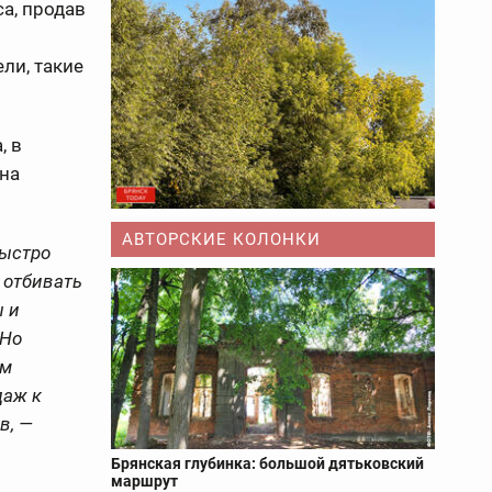
а, продав
в
ли, такие
, в
 на
АВТОРСКИЕ КОЛОНКИ
быстро
 отбивать
ы и
 Но
ам
даж к
в, —
Брянская глубинка: большой дятьковский
маршрут