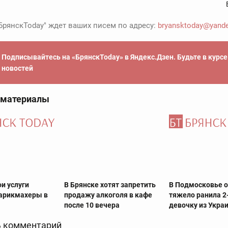
БрянскToday" ждет ваших писем по адресу:
bryansktoday@yande
Подписывайтесь на «БрянскToday» в Яндекс.Дзен. Будьте в курс
новостей
 материалы
и услуги
В Брянске хотят запретить
В Подмосковье 
арикмахеры в
продажу алкоголя в кафе
тяжело ранила 
после 10 вечера
девочку из Укра
 комментарий