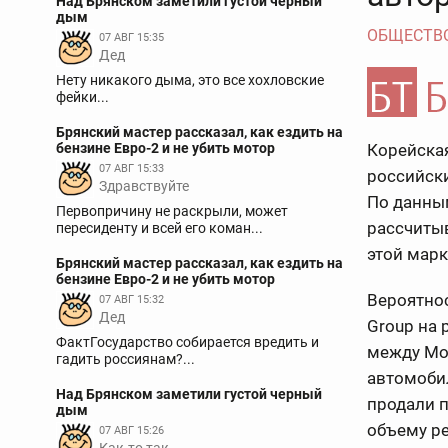
Над Брянском заметили густой черный
дым
ОБЩЕСТВ
07 АВГ 15:35
Дед
Нету никакого дыма, это все хохловские
фейки...
Брянский мастер рассказал, как ездить на
бензине Евро-2 и не убить мотор
Корейская
07 АВГ 15:33
российски
Здравствуйте
По данны
Первопричину не раскрыли, может
рассчитыв
пересиденту и всей его коман...
этой марк
Брянский мастер рассказал, как ездить на
бензине Евро-2 и не убить мотор
Вероятнос
07 АВГ 15:32
Дед
Group на
ФактГосударство собирается вредить и
между Мо
гадить россиянам?...
автомобил
Над Брянском заметили густой черный
продали п
дым
объему ре
07 АВГ 15:26