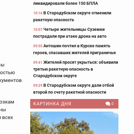
ликвидировали более 150 БПЛА
В Стародубском округе отменили
10:16
ракетную опасность
Четыре жительницы Суземки
10:07
пострадали при атаке дрона на авто
Антошин почтил в Курске память
09:55
героев, спасавших жителей приграничья
Жителей просят укрыться: объявили
09:41
ры
третью ракетную опасность в
ностью
Стародубском округе
кументов
В Стародубском округе дали отбой
09:29
второй по счету ракетной опасности
возкам
КАРТИНКА ДНЯ
0
ены
 всех