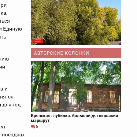
при
ка.
ться
 и Единую
ить
АВТОРСКИЕ КОЛОНКИ
ению
ии
в и
нятся.
для тех,
Брянская глубинка: большой дятьковский
маршрут
гут
6
 поездках