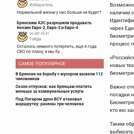
Возможно
Избиратель
наличии с
Нормальной жизни у нас больше не будет?
Идентифи
Брянским АЗС разрешили продавать
бензин Евро-2, Евро-3 и Евро-4
через Еди
06 АВГ 09:41
биометрич
Гойда
процесс п
Осталось немного потерпеть, еще 4 года
СВО по плану, и мы бу...
«Российск
САМОЕ ПОПУЛЯРНОЕ
новых те
биометри
В Брянске на борьбу с мусором вывели 112
чиновников
Важно от
Сезон отпусков: как брянцам платить
меньше за коммунальные услуги
посадки н
Под Погаром дрон ВСУ атаковал
Биометрия
маршрутку: ранены три человека
кто ею за
Таким обр
выбирать 