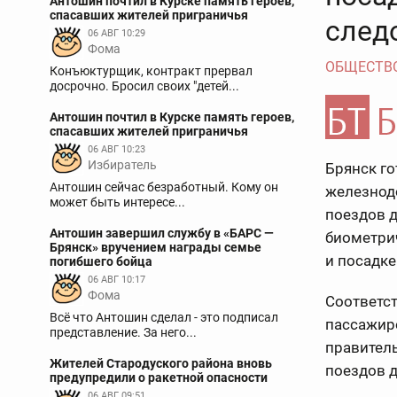
Антошин почтил в Курске память героев,
спасавших жителей приграничья
след
06 АВГ 10:29
Фома
ОБЩЕСТВ
Конъюктурщик, контракт прервал
досрочно. Бросил своих "детей...
Антошин почтил в Курске память героев,
спасавших жителей приграничья
06 АВГ 10:23
Избиратель
Брянск го
Антошин сейчас безработный. Кому он
железнодо
может быть интересе...
поездов 
Антошин завершил службу в «БАРС —
биометри
Брянск» вручением награды семье
и посадке
погибшего бойца
06 АВГ 10:17
Фома
Соответс
Всё что Антошин сделал - это подписал
пассажир
представление. За него...
правител
Жителей Стародуского района вновь
поездов д
предупредили о ракетной опасности
06 АВГ 09:51