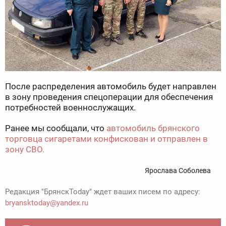
После распределения автомобиль будет направлен
в зону проведения спецоперации для обеспечения
потребностей военнослужащих.
Ранее мы сообщали, что
автомобиль брянского
торговца сигаретами конфискован и отправлен в
зону СВО.
Ярослава Соболева
Редакция "БрянскToday" ждет ваших писем по адресу:
bryansktoday@yandex.ru