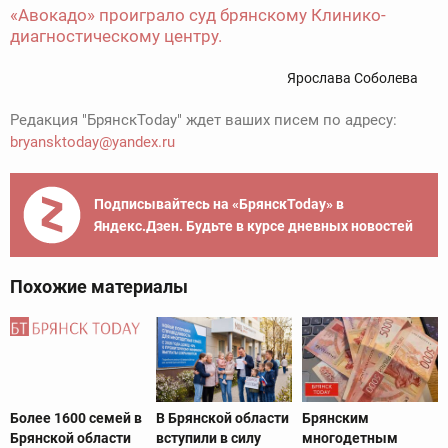
«Авокадо» проиграло суд брянскому Клинико-
диагностическому центру.
Ярослава Соболева
Редакция "БрянскToday" ждет ваших писем по адресу:
bryansktoday@yandex.ru
Подписывайтесь на «БрянскToday» в
Яндекс.Дзен. Будьте в курсе дневных новостей
Похожие материалы
Более 1600 семей в
В Брянской области
Брянским
Брянской области
вступили в силу
многодетным