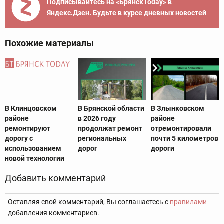
Подписывайтесь на «БрянскToday» в
Яндекс.Дзен. Будьте в курсе дневных новостей
Похожие материалы
В Клинцовском
В Брянской области
В Злынковском
районе
в 2026 году
районе
ремонтируют
продолжат ремонт
отремонтировали
дорогу с
региональных
почти 5 километров
использованием
дорог
дороги
новой технологии
Добавить комментарий
Оставляя свой комментарий, Вы соглашаетесь с
правилами
добавления комментариев.