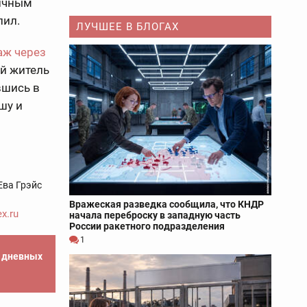
гичным
пил.
ЛУЧШЕЕ В БЛОГАХ
аж через
й житель
вшись в
шу и
Ева Грэйс
Вражеская разведка сообщила, что КНДР
x.ru
начала переброску в западную часть
России ракетного подразделения
1
е дневных