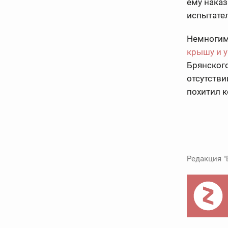
ему наказ
испытател
Немногим 
крышу и у
Брянского
отсутстви
похитил к
Редакция "