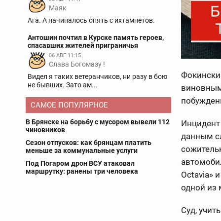
Маяк
Ага. А начиналось опять с ихтамнетов.
Антошин почтил в Курске память героев,
спасавших жителей приграничья
06 АВГ 11:15
Слава Богомазу !
Фокинский
Видел я таких ветеранчиков, ни разу в бою
не бывших. Зато ам...
виновным
побуждени
САМОЕ ПОПУЛЯРНОЕ
В Брянске на борьбу с мусором вывели 112
Инцидент
чиновников
данным с
Сезон отпусков: как брянцам платить
сожитель
меньше за коммунальные услуги
автомобил
Под Погаром дрон ВСУ атаковал
маршрутку: ранены три человека
Octavia» 
одной из
Суд, учит