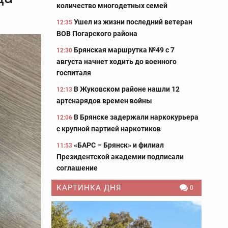
количество многодетных семей
Ушел из жизни последний ветеран
12:35
ВОВ Погарского района
Брянская маршрутка №49 с 7
12:30
августа начнет ходить до военного
госпиталя
В Жуковском районе нашли 12
12:13
артснарядов времен войны
В Брянске задержали наркокурьера
12:06
с крупной партией наркотиков
«БАРС – Брянск» и филиал
11:53
Президентской академии подписали
соглашение
КАРТИНКА ДНЯ
0