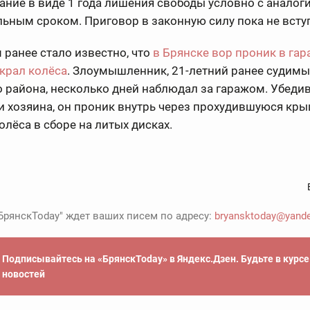
ание в виде 1 года лишения свободы условно с анало
ьным сроком. Приговор в законную силу пока не всту
ранее стало известно, что
в Брянске вор проник в гар
крал колёса
. Злоумышленник, 21-летний ранее судимы
 района, несколько дней наблюдал за гаражом. Убеди
и хозяина, он проник внутрь через прохудившуюся кры
олёса в сборе на литых дисках.
БрянскToday" ждет ваших писем по адресу:
bryansktoday@yande
Подписывайтесь на «БрянскToday» в Яндекс.Дзен. Будьте в курс
новостей