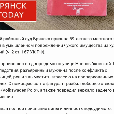
 районный суд Брянска признал 59-летнего местного
 в умышленном повреждении чужого имущества из ху
й (ч. 2 ст. 167 УК РФ).
 произошел во дворе дома по улице Новозыбковской. 
ледствия, разъяренный мужчина после конфликта с
ницей, решил выместить агрессию на припаркованных
ях. С помощью зонта фигурант разбил лобовые стекла
и «Volkswagen Polo», а также повредил зеркало заднего 
 машин.
ывая полное признание вины и личность подсудимого, 