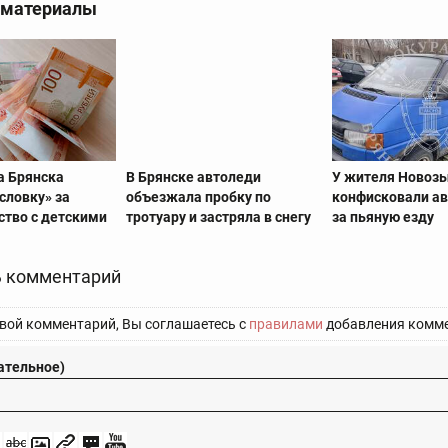
 материалы
 Брянска
В Брянске автоледи
У жителя Новоз
словку» за
объезжала пробку по
конфисковали а
тво с детскими
тротуару и застряла в снегу
за пьяную езду
 комментарий
вой комментарий, Вы соглашаетесь с
правилами
добавления комме
ательное)