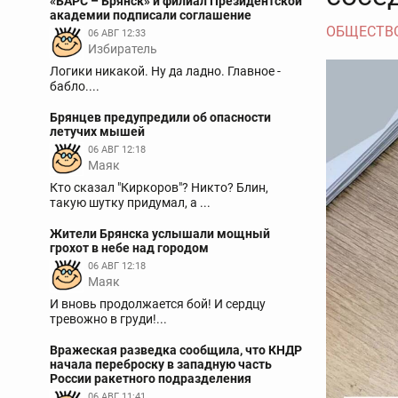
«БАРС – Брянск» и филиал Президентской
академии подписали соглашение
ОБЩЕСТВ
06 АВГ 12:33
Избиратель
Логики никакой. Ну да ладно. Главное -
бабло....
Брянцев предупредили об опасности
летучих мышей
06 АВГ 12:18
Маяк
Кто сказал "Киркоров"? Никто? Блин,
такую шутку придумал, а ...
Жители Брянска услышали мощный
грохот в небе над городом
06 АВГ 12:18
Маяк
И вновь продолжается бой! И сердцу
тревожно в груди!...
Вражеская разведка сообщила, что КНДР
начала переброску в западную часть
России ракетного подразделения
06 АВГ 11:41