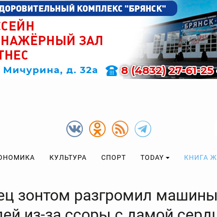
ОНОМИКА
КУЛЬТУРА
СПОРТ
TODAY
КНИГА 
ец зонтом разгромил машин
дей из-за ссоры с дамой серд