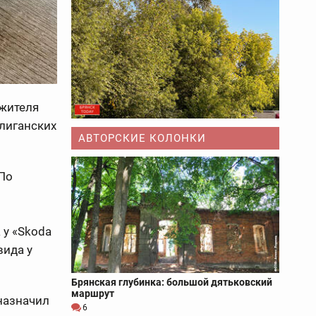
 жителя
лиганских
АВТОРСКИЕ КОЛОНКИ
По
 у «Skoda
вида у
Брянская глубинка: большой дятьковский
маршрут
назначил
6