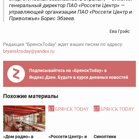
генеральный директор ПАО «Россети Центр» —
управляющей организации ПАО «Россети Центр и
Приволжье» Борис Эбзеев.
Ева Грэйс
Редакция "БрянскToday" ждет ваших писем по адресу:
bryansktoday@yandex.ru
Подписывайтесь на «БрянскToday» в
Яндекс.Дзен. Будьте в курсе дневных новостей
Похожие материалы
«Дом радио» в
«Россети Центр» и
Синоптики