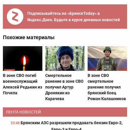
Подписывайтесь на «БрянскToday» в
Яндекс.Дзен. Будьте в курсе дневных новостей
Похожие материалы
В зоне СВО погиб
Смертельное
В зоне СВО
военнослужащий
ранение в зоне СВО
смертельное
Алексей Редькин из
получил Артур
ранение получил
Почепа
Дронякин из
брянский боец
Карачева
Роман Калашников
ЛЕНТА НОВОСТЕЙ
Брянским АЗС разрешили продавать бензин Евро-2,
23:48
Евро-3 и Евро-4