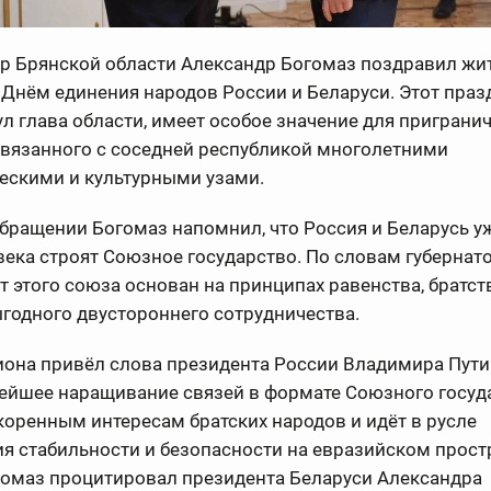
ор Брянской области Александр Богомаз поздравил жи
 Днём единения народов России и Беларуси. Этот праз
л глава области, имеет особое значение для приграни
связанного с соседней республикой многолетними
ескими и культурными узами.
бращении Богомаз напомнил, что Россия и Беларусь у
века строят Союзное государство. По словам губернато
 этого союза основан на принципах равенства, братст
годного двустороннего сотрудничества.
иона привёл слова президента России Владимира Путин
нейшее наращивание связей в формате Союзного госуд
коренным интересам братских народов и идёт в русле
я стабильности и безопасности на евразийском прост
гомаз процитировал президента Беларуси Александра