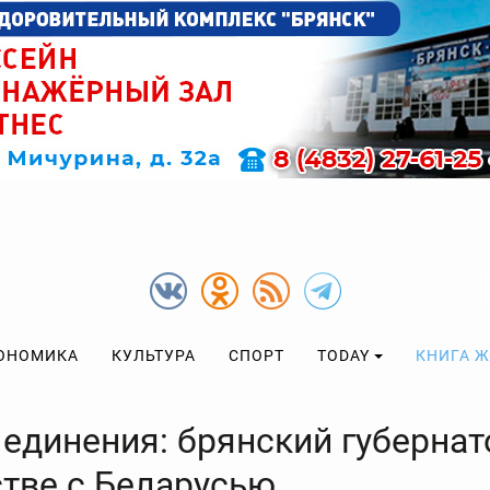
ОНОМИКА
КУЛЬТУРА
СПОРТ
TODAY
КНИГА 
 единения: брянский губернат
стве с Беларусью