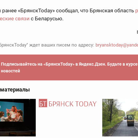
ранее «БрянскToday» сообщал, что Брянская область
еские связи
с Беларусью.
БрянскToday" ждет ваших писем по адресу:
bryansktoday@yande
Подписывайтесь на «БрянскToday» в Яндекс.Дзен. Будьте в курс
новостей
 материалы