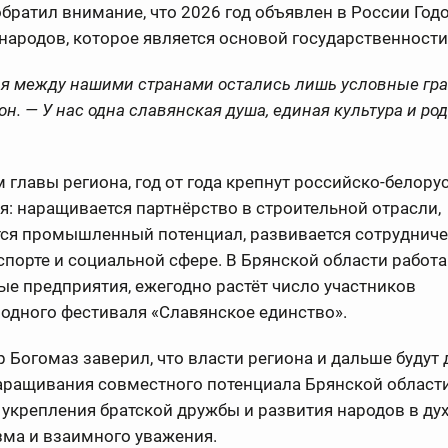
братил внимание, что 2026 год объявлен в России Год
народов, которое является основой государственности
ня между нашими странами остались лишь условные гр
он. — У нас одна славянская душа, единая культура и р
 главы региона, год от года крепнут российско-белору
: наращивается партнёрство в строительной отрасли,
тся промышленный потенциал, развивается сотрудниче
 спорте и социальной сфере. В Брянской области работ
е предприятия, ежегодно растёт число участников
одного фестиваля «Славянское единство».
 Богомаз заверил, что власти региона и дальше будут 
аращивания совместного потенциала Брянской област
 укрепления братской дружбы и развития народов в ду
зма и взаимного уважения.