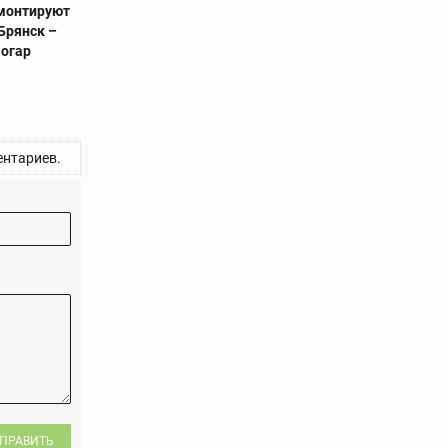
емонтируют
Брянск –
Погар
нтариев.
ПРАВИТЬ