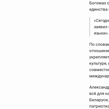
Богомаз о
единства 
«Сегод
заявил 
языки».
По словам
отношения
укрепляе
культуре,
совместны
междунар
Александр
всё для н
Беларуси,
патриоти