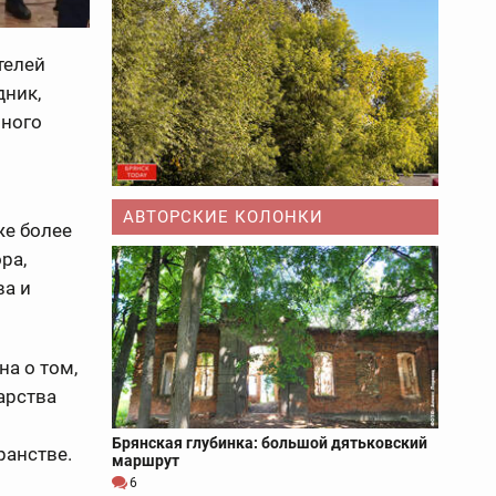
телей
дник,
чного
АВТОРСКИЕ КОЛОНКИ
же более
ра,
ва и
а о том,
арства
Брянская глубинка: большой дятьковский
ранстве.
маршрут
6