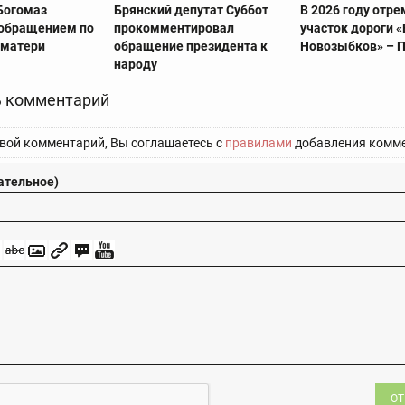
Богомаз
Брянский депутат Суббот
В 2026 году отр
 обращением по
прокомментировал
участок дороги «
 матери
обращение президента к
Новозыбков» – 
народу
 комментарий
вой комментарий, Вы соглашаетесь с
правилами
добавления комме
ательное)
ОТ