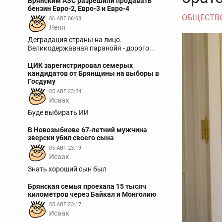
Брянским АЗС разрешили продавать
бензин Евро-2, Евро-3 и Евро-4
ОБЩЕСТВ
06 АВГ 06:08
Леня
Деградация страны на лицо.
Великодержавная паранойя - дорого...
ЦИК зарегистрировал семерых
кандидатов от Брянщины на выборы в
Госдуму
05 АВГ 23:24
Исаак
Буде выбирать ИИ
В Новозыбкове 67-летний мужчина
зверски убил своего сына
05 АВГ 23:19
Исаак
Знать хороший сын был
Брянская семья проехала 15 тысяч
километров через Байкал и Монголию
05 АВГ 23:17
Исаак