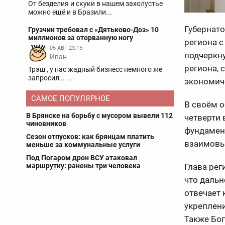
От безделия и скуки в нашем захолустье
можно ещё и в Бразили...
Губернат
Грузчик требовал с «Дятьково-Доз» 10
миллионов за оторванную ногу
региона с
05 АВГ 23:15
подчеркну
Иван
региона, 
Трэш , у нас жадный бизнесс немного же
запросил .. ...
экономич
САМОЕ ПОПУЛЯРНОЕ
В своём о
В Брянске на борьбу с мусором вывели 112
четверти 
чиновников
фундамент
Сезон отпусков: как брянцам платить
взаимовы
меньше за коммунальные услуги
Под Погаром дрон ВСУ атаковал
маршрутку: ранены три человека
Глава рег
что даль
отвечает 
укреплени
Также Бо