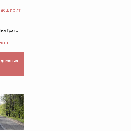
расширит
Ева Грэйс
x.ru
е дневных