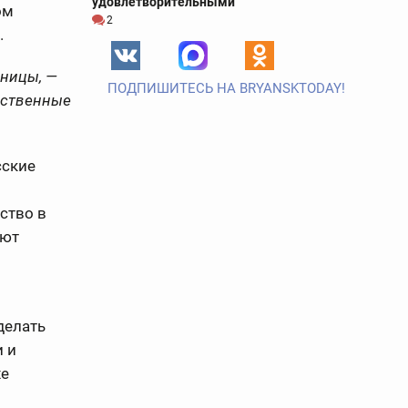
удовлетворительными
ом
2
.
аницы, —
ПОДПИШИТЕСЬ НА BRYANSKTODAY!
одственные
сские
ство в
ают
делать
и и
хе