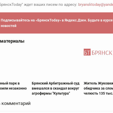
БрянскToday" ждет ваших писем по адресу:
bryansktoday@yande
Подписывайтесь на «БрянскToday» в Яндекс.Дзен. Будьте в курс
новостей
 материалы
ный парк в
Брянский Арбитражный суд
Житель Жуковки
роили незаконно
вмешался в скандал вокруг
обидчика за сл
агрофирмы "Культура"
челюсть 135 тыс
 комментарий