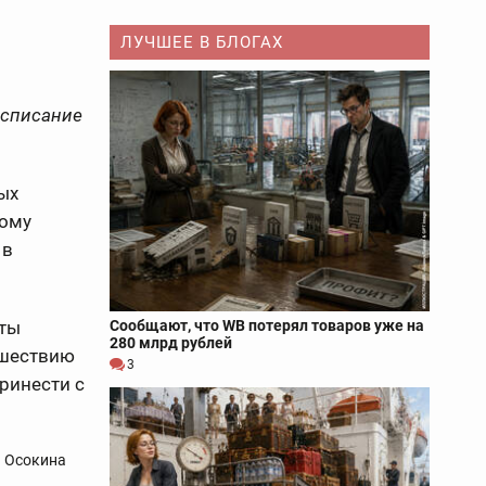
ЛУЧШЕЕ В БЛОГАХ
 списание
ых
тому
 в
сты
Сообщают, что WB потерял товаров уже на
280 млрд рублей
 шествию
3
принести с
а Осокина