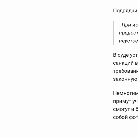
Подрядчик
- При и
предост
неустое
В суде ус
санкций в
требовани
законную 
Немногим
примут уч
смогут и 
собой фот