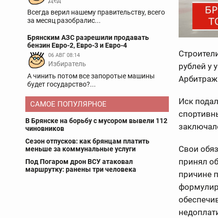
Дед
Всегда верил нашему правительству, всего
за месяц разобралис...
Брянским АЗС разрешили продавать
бензин Евро-2, Евро-3 и Евро-4
Строители
06 АВГ 08:14
Избиратель
рублей у 
А чинить потом все запоротые машины
Арбитраж
будет государство?...
Иск подал
САМОЕ ПОПУЛЯРНОЕ
спортивн
В Брянске на борьбу с мусором вывели 112
заключалс
чиновников
Сезон отпусков: как брянцам платить
Свои обя
меньше за коммунальные услуги
принял об
Под Погаром дрон ВСУ атаковал
маршрутку: ранены три человека
причине п
формулир
обеспечив
недоплати