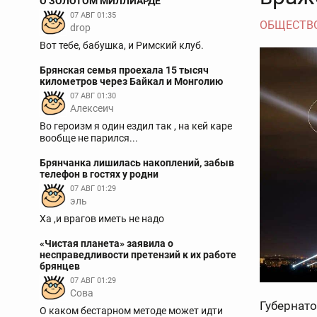
О ЗОЛОТОМ МИЛЛИАРДЕ
07 АВГ 01:35
ОБЩЕСТВ
drop
Вот тебе, бабушка, и Римский клуб.
Брянская семья проехала 15 тысяч
километров через Байкал и Монголию
07 АВГ 01:30
Алексеич
Во героизм я один ездил так , на кей каре
вообще не парился...
Брянчанка лишилась накоплений, забыв
телефон в гостях у родни
07 АВГ 01:29
эль
Ха ,и врагов иметь не надо
«Чистая планета» заявила о
несправедливости претензий к их работе
брянцев
07 АВГ 01:29
Сова
Губернат
О каком бестарном методе может идти