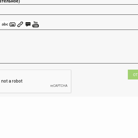
ательное)
ОТ