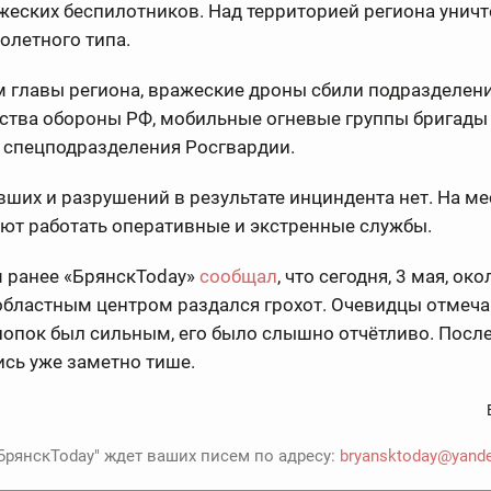
жеских беспилотников. Над территорией региона унич
олетного типа.
м главы региона, вражеские дроны сбили подразделен
ства обороны РФ, мобильные огневые группы бригады
 спецподразделения Росгвардии.
ших и разрушений в результате инциндента нет. На ме
ют работать оперативные и экстренные службы.
 ранее «БрянскToday»
сообщал
, что сегодня, 3 мая, око
областным центром раздался грохот. Очевидцы отмеча
лопок был сильным, его было слышно отчётливо. Пос
сь уже заметно тише.
БрянскToday" ждет ваших писем по адресу:
bryansktoday@yande