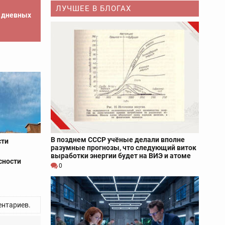
ЛУЧШЕЕ В БЛОГАХ
е дневных
В позднем СССР учёные делали вполне
сти
разумные прогнозы, что следующий виток
м
выработки энергии будет на ВИЭ и атоме
сности
0
нтариев.