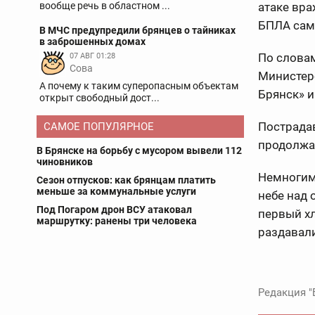
вообще речь в областном ...
атаке вра
БПЛА сам
В МЧС предупредили брянцев о тайниках
в заброшенных домах
По слова
07 АВГ 01:28
Сова
Министер
А почему к таким суперопасным объектам
Брянск» и
открыт свободный дост...
Пострадав
САМОЕ ПОПУЛЯРНОЕ
продолжа
В Брянске на борьбу с мусором вывели 112
чиновников
Немногим
Сезон отпусков: как брянцам платить
меньше за коммунальные услуги
небе над 
Под Погаром дрон ВСУ атаковал
первый х
маршрутку: ранены три человека
раздавали
Редакция "