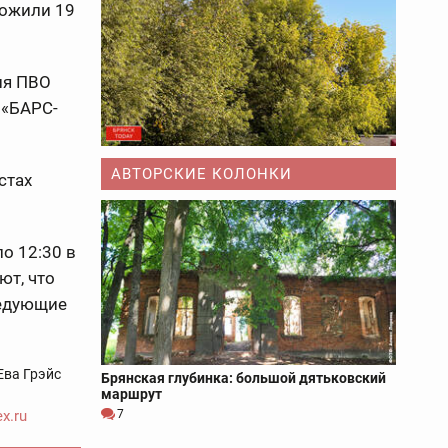
тожили 19
ия ПВО
 «БАРС-
АВТОРСКИЕ КОЛОНКИ
стах
ло 12:30 в
ют, что
ледующие
Ева Грэйс
Брянская глубинка: большой дятьковский
маршрут
x.ru
7