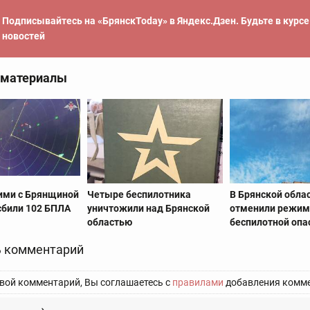
Подписывайтесь на «БрянскToday» в Яндекс.Дзен. Будьте в курс
новостей
 материалы
ими с Брянщиной
Четыре беспилотника
В Брянской обла
сбили 102 БПЛА
уничтожили над Брянской
отменили режи
областью
беспилотной опа
 комментарий
вой комментарий, Вы соглашаетесь с
правилами
добавления комме