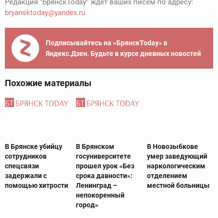
Редакция "БрянскToday" ждет ваших писем по адресу:
bryansktoday@yandex.ru
Подписывайтесь на «БрянскToday» в
Яндекс.Дзен. Будьте в курсе дневных новостей
Похожие материалы
В Брянске убийцу
В Брянском
В Новозыбкове
сотрудников
госуниверситете
умер заведующий
спецсвязи
прошел урок «Без
наркологическим
задержали с
срока давности»:
отделением
помощью хитрости
Ленинград –
местной больницы
непокоренный
город»