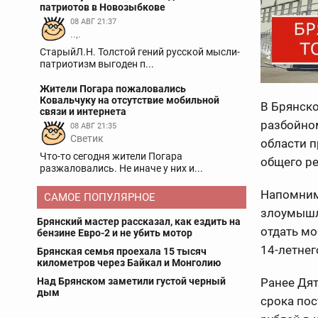
патриотов в Новозыбкове
08 АВГ 21:37
..,.
СтарыйЛ.Н. Толстой гений русской мысли-
патриотизм выгоден п...
Жители Погара пожаловались
Ковальчуку на отсутствие мобильной
В Брянско
связи и интернета
разбойно
08 АВГ 21:35
Светик
области п
Что-то сегодня жители Погара
общего ре
разжаловались. Не иначе у них и...
Напомни
САМОЕ ПОПУЛЯРНОЕ
злоумышл
Брянский мастер рассказал, как ездить на
отдать мо
бензине Евро-2 и не убить мотор
14-летнег
Брянская семья проехала 15 тысяч
километров через Байкал и Монголию
Ранее Дят
Над Брянском заметили густой черный
дым
срока пос