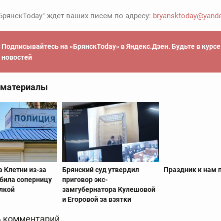
БрянскToday" ждет ваших писем по адресу:
bryansktoday@yande
Подписывайтесь на «БрянскToday» в Яндекс.Дзен. Будьте в курс
новостей
 материалы
 Клетни из-за
Брянский суд утвердил
Праздник к нам 
збила соперницу
приговор экс-
алкой
замгубернатора Кулешовой
и Егоровой за взятки
 комментарий