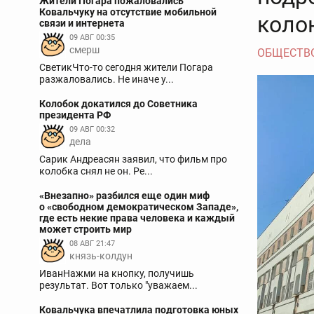
Жители Погара пожаловались
Ковальчуку на отсутствие мобильной
коло
связи и интернета
09 АВГ 00:35
смерш
ОБЩЕСТВ
СветикЧто-то сегодня жители Погара
разжаловались. Не иначе у...
Колобок докатился до Советника
президента РФ
09 АВГ 00:32
дела
Сарик Андреасян заявил, что фильм про
колобка снял не он. Ре...
«Внезапно» разбился еще один миф
о «свободном демократическом Западе»,
где есть некие права человека и каждый
может строить мир
08 АВГ 21:47
князь-колдун
ИванНажми на кнопку, получишь
результат. Вот только "уважаем...
Ковальчука впечатлила подготовка юных