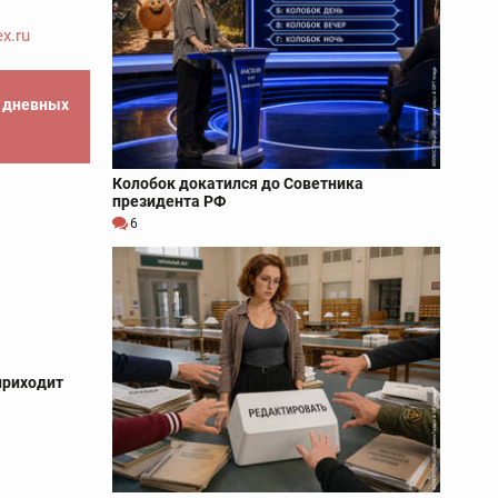
x.ru
е дневных
Колобок докатился до Советника
президента РФ
6
приходит