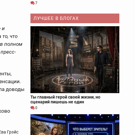
7
ЛУЧШЕЕ В БЛОГАХ
 и
то, что
 в полном
 пресс-
енты,
енсации.
ала доводы
Ты главный герой своей жизни, но
сценарий пишешь не один
0
ьково
Ева Грэйс