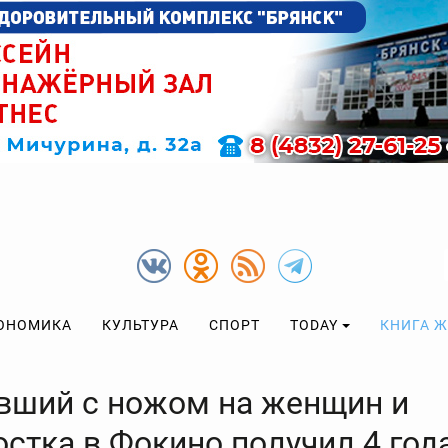
ОНОМИКА
КУЛЬТУРА
СПОРТ
TODAY
КНИГА 
вший с ножом на женщин и
остка в Фокино получил 4 год