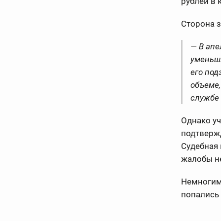
рублей в 
Сторона 
— В апе
уменьши
его под
объеме,
службе
Однако уч
подтверж
Судебная 
жалобы н
Немногим
попались 