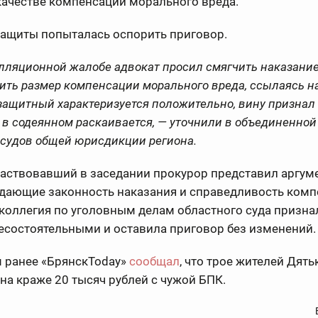
качестве компенсации морального вреда.
защиты попыталась оспорить приговор.
лляционной жалобе адвокат просил смягчить наказание
ть размер компенсации морального вреда, ссылаясь на 
защитный характеризуется положительно, вину признал
 в содеянном раскаивается, — уточнили в объединенной
 судов общей юрисдикции региона.
аствовавший в заседании прокурор представил аргум
дающие законность наказания и справедливость комп
коллегия по уголовным делам областного суда призн
есостоятельными и оставила приговор без изменений.
 ранее «БрянскToday»
сообщал
, что трое жителей Дят
на краже 20 тысяч рублей с чужой БПК.