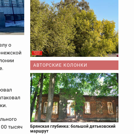
елу о
онежской
олонии
АВТОРСКИЕ КОЛОНКИ
е.
бовал
атаковал
ки.
ального
100 тысяч
Брянская глубинка: большой дятьковский
маршрут