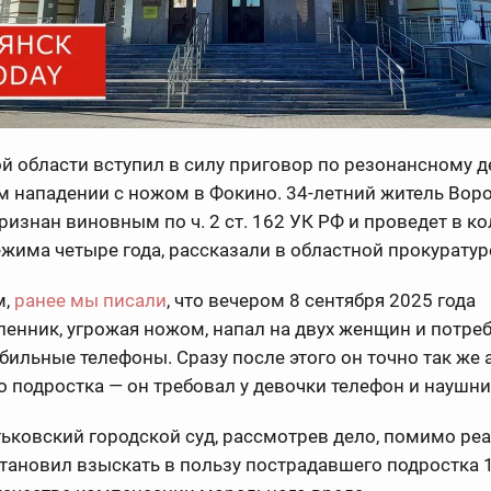
й области вступил в силу приговор по резонансному д
м нападении с ножом в Фокино. 34-летний житель Вор
ризнан виновным по ч. 2 ст. 162 УК РФ и проведет в к
жима четыре года, рассказали в областной прокуратур
м,
ранее мы писали
, что вечером 8 сентября 2025 года
енник, угрожая ножом, напал на двух женщин и потре
бильные телефоны. Сразу после этого он точно так же 
о подростка — он требовал у девочки телефон и наушни
ьковский городской суд, рассмотрев дело, помимо ре
тановил взыскать в пользу пострадавшего подростка 