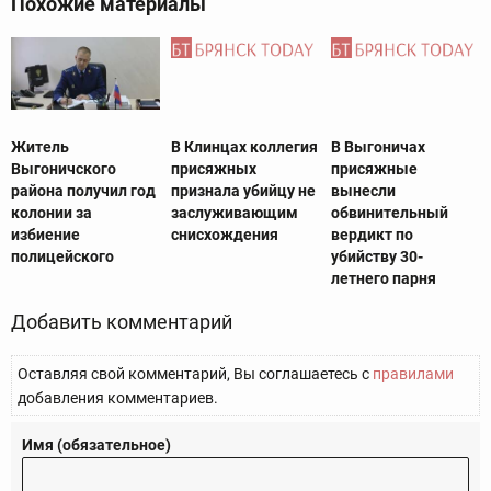
Похожие материалы
Житель
В Клинцах коллегия
В Выгоничах
Выгоничского
присяжных
присяжные
района получил год
признала убийцу не
вынесли
колонии за
заслуживающим
обвинительный
избиение
снисхождения
вердикт по
полицейского
убийству 30-
летнего парня
Добавить комментарий
Оставляя свой комментарий, Вы соглашаетесь с
правилами
добавления комментариев.
Имя (обязательное)