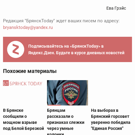
Ева Грэйс
Редакция "БрянскToday" ждет ваших писем по адресу:
bryansktoday@yandex.ru
Подписывайтесь на «БрянскToday» в
Яндекс.Дзен. Будьте в курсе дневных новостей
Похожие материалы
В Брянске
Брянцам
На выборах в
сообщили о
рассказали о
Брянский горсовет
мощном взрыве
признаках слежки
уверенно победила
под Белой Березкой
через умные
"Единая Россия"
колонки