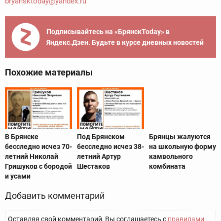
bryansktoday@yandex.ru
Подписывайтесь на «БрянскToday» в
Яндекс.Дзен. Будьте в курсе дневных новостей
Похожие материалы
В Брянске
Под Брянском
Брянцы жалуются
бесследно исчез 70-
бесследно исчез 38-
на школьную форму
летний Николай
летний Артур
камвольного
Гришуков с бородой
Шестаков
комбината
и усами
Добавить комментарий
Оставляя свой комментарий, Вы соглашаетесь с
правилами