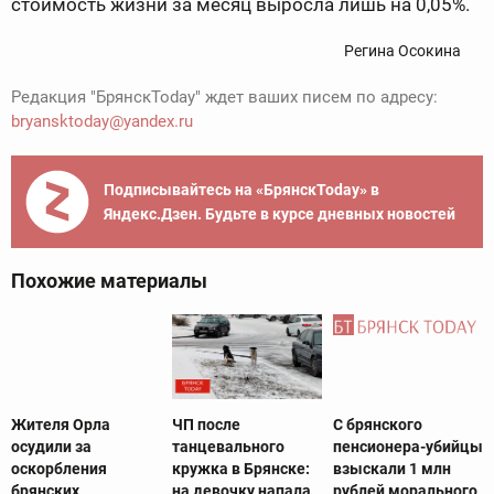
стоимость жизни за месяц выросла лишь на 0,05%.
Регина Осокина
Редакция "БрянскToday" ждет ваших писем по адресу:
bryansktoday@yandex.ru
Подписывайтесь на «БрянскToday» в
Яндекс.Дзен. Будьте в курсе дневных новостей
Похожие материалы
Жителя Орла
ЧП после
С брянского
осудили за
танцевального
пенсионера-убийцы
оскорбления
кружка в Брянске:
взыскали 1 млн
брянских
на девочку напала
рублей морального