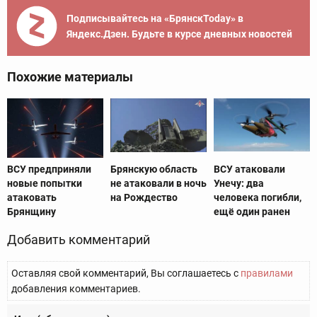
Подписывайтесь на «БрянскToday» в
Яндекс.Дзен. Будьте в курсе дневных новостей
Похожие материалы
ВСУ предприняли
Брянскую область
ВСУ атаковали
новые попытки
не атаковали в ночь
Унечу: два
атаковать
на Рождество
человека погибли,
Брянщину
ещё один ранен
Добавить комментарий
Оставляя свой комментарий, Вы соглашаетесь с
правилами
добавления комментариев.