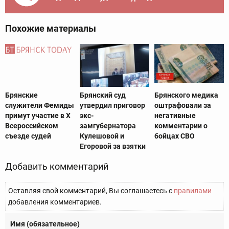
Похожие материалы
Брянские
Брянский суд
Брянского медика
служители Фемиды
утвердил приговор
оштрафовали за
примут участие в Х
экс-
негативные
Всероссийском
замгубернатора
комментарии о
съезде судей
Кулешовой и
бойцах СВО
Егоровой за взятки
Добавить комментарий
Оставляя свой комментарий, Вы соглашаетесь с
правилами
добавления комментариев.
Имя (обязательное)