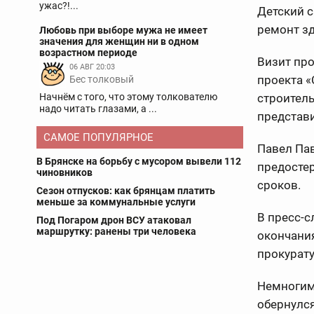
ужас?!...
Детский с
ремонт зд
Любовь при выборе мужа не имеет
значения для женщин ни в одном
возрастном периоде
Визит пр
06 АВГ 20:03
проекта «
Бес толковый
Начнём с того, что этому толкователю
строитель
надо читать глазами, а ...
представи
САМОЕ ПОПУЛЯРНОЕ
Павел Па
В Брянске на борьбу с мусором вывели 112
предостер
чиновников
сроков.
Сезон отпусков: как брянцам платить
меньше за коммунальные услуги
В пресс-с
Под Погаром дрон ВСУ атаковал
маршрутку: ранены три человека
окончания
прокурату
Немногим
обернулся