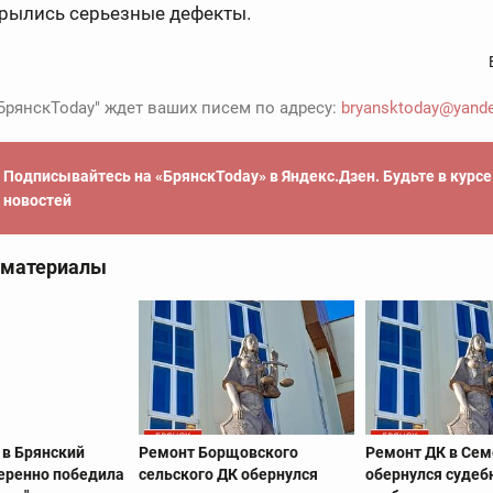
крылись серьезные дефекты.
БрянскToday" ждет ваших писем по адресу:
bryansktoday@yande
Подписывайтесь на «БрянскToday» в Яндекс.Дзен. Будьте в курс
новостей
 материалы
 в Брянский
Ремонт Борщовского
Ремонт ДК в Се
веренно победила
сельского ДК обернулся
обернулся суде