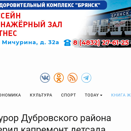
ОНОМИКА
КУЛЬТУРА
СПОРТ
TODAY
КНИГА 
урор Дубровского района
ерил капремонт детсада