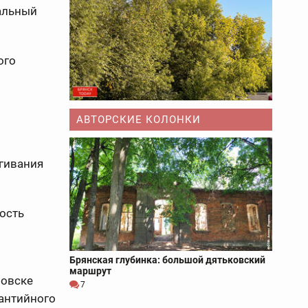
тальный
ого
АВТОРСКИЕ КОЛОНКИ
ягивания
ость
Брянская глубинка: большой дятьковский
маршрут
новске
7
рантийного