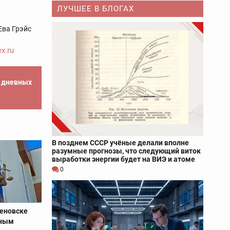
ЛУЧШЕЕ В БЛОГАХ
Ева Грэйс
x.ru
е дневных
В позднем СССР учёные делали вполне
разумные прогнозы, что следующий виток
выработки энергии будет на ВИЭ и атоме
0
меновске
бным