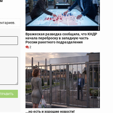
ом
нтариев.
Вражеская разведка сообщила, что КНДР
начала переброску в западную часть
России ракетного подразделения
2
ПРАВИТЬ
...но есть и хорошие новости!