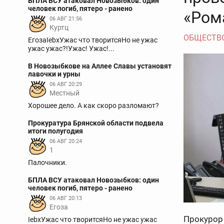
БПЛА ВСУ атаковал Новозыбков: один
человек погиб, пятеро - ранено
«Ром
06 АВГ 21:56
Куртц
ОБЩЕСТВ
ЕгозаIebxУжас что творитсяНо не ужас
ужас ужас?!Ужас! Ужас!...
В Новозыбкове на Аллее Славы установят
лавочки и урны
06 АВГ 20:29
Местный
Хорошее дело. А как скоро разломают?
Прокуратура Брянской области подвела
итоги полугодия
06 АВГ 20:24
1
Палочники.
БПЛА ВСУ атаковал Новозыбков: один
человек погиб, пятеро - ранено
06 АВГ 20:13
Егоза
Прокурор
IebxУжас что творитсяНо не ужас ужас