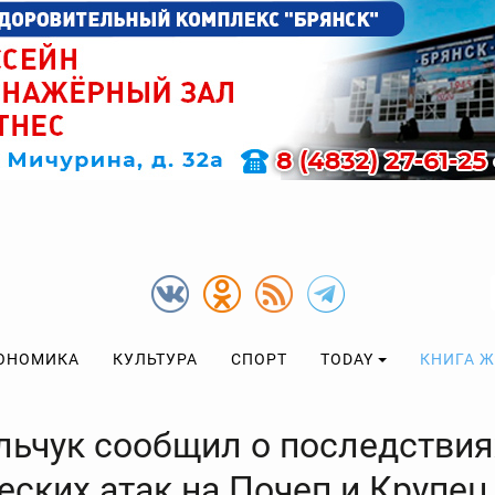
ОНОМИКА
КУЛЬТУРА
СПОРТ
TODAY
КНИГА 
льчук сообщил о последствия
еских атак на Почеп и Крупец