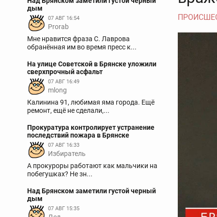
Над Брянском заметили густой черный
дым
ПРОИСШЕ
07 АВГ 16:54
Prorab
Мне нравится фраза С. Лаврова
обранённая им во время пресс к...
На улице Советской в Брянске уложили
сверхпрочный асфальт
07 АВГ 16:49
mlong
Калинина 91, любимая яма города. Ещё
ремонт, ещё не сделали,...
Прокуратура контролирует устранение
последствий пожара в Брянске
07 АВГ 16:33
Избиратель
А прокуроры работают как мальчики на
побегушках? Не зн...
Над Брянском заметили густой черный
дым
07 АВГ 15:35