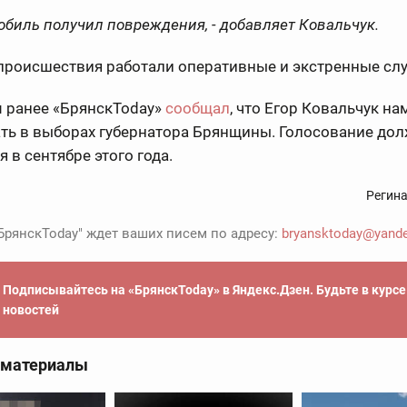
обиль получил повреждения, - добавляет Ковальчук.
 происшествия работали оперативные и экстренные сл
 ранее «БрянскToday»
сообщал
, что Егор Ковальчук н
ать в выборах губернатора Брянщины. Голосование до
я в сентябре этого года.
Регин
БрянскToday" ждет ваших писем по адресу:
bryansktoday@yande
Подписывайтесь на «БрянскToday» в Яндекс.Дзен. Будьте в курс
новостей
 материалы