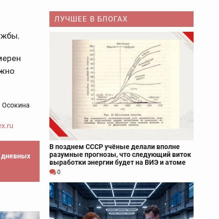
ЛУЧШЕЕ В БЛОГАХ
ужбы.
амерен
лжно
а Осокина
x.ru
В позднем СССР учёные делали вполне
разумные прогнозы, что следующий виток
е дневных
выработки энергии будет на ВИЭ и атоме
0