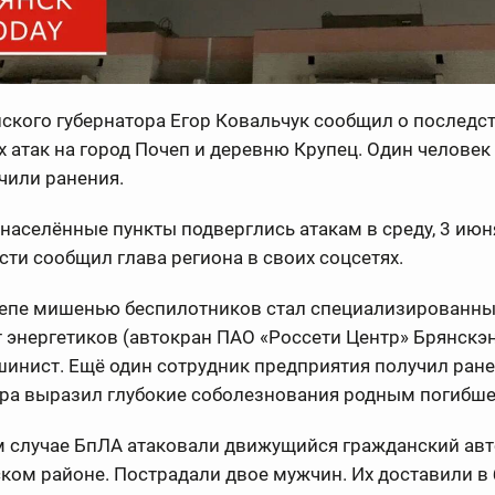
ского губернатора Егор Ковальчук сообщил о последс
 атак на город Почеп и деревню Крупец. Один человек 
чили ранения.
населённые пункты подверглись атакам в среду, 3 июн
ти сообщил глава региона в своих соцсетях.
очепе мишенью беспилотников стал специализированн
 энергетиков (автокран ПАО «Россети Центр» Брянскэн
инист. Ещё один сотрудник предприятия получил ране
ора выразил глубокие соболезнования родным погибше
м случае БпЛА атаковали движущийся гражданский ав
ком районе. Пострадали двое мужчин. Их доставили в 