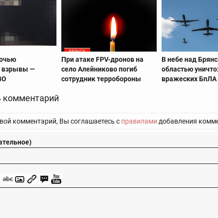
ночью
При атаке FPV-дронов на
В небе над Брян
 взрывы —
село Алейниково погиб
областью уничто
ВО
сотрудник терробороны
вражеских БпЛА
 комментарий
вой комментарий, Вы соглашаетесь с
правилами
добавления комме
ательное)