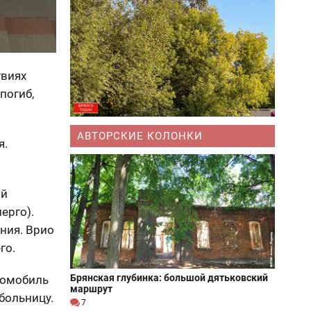
твиях
погиб,
АВТОРСКИЕ КОЛОНКИ
я.
ый
ерго).
ния. Врио
го.
Брянская глубинка: большой дятьковский
томобиль
маршрут
больницу.
7