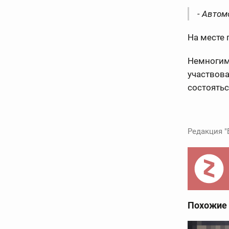
- Автом
На месте
Немногим
участвов
состоятьс
Редакция "
Похожие