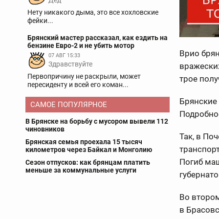
Дед
Нету никакого дыма, это все хохловские
фейки...
Брянский мастер рассказал, как ездить на
бензине Евро-2 и не убить мотор
Врио брян
07 АВГ 15:33
Здравствуйте
вражеских
Первопричину не раскрыли, может
трое полу
пересиденту и всей его коман...
Брянские 
САМОЕ ПОПУЛЯРНОЕ
Подробнос
В Брянске на борьбу с мусором вывели 112
чиновников
Так, в П
Брянская семья проехала 15 тысяч
транспорт
километров через Байкал и Монголию
Погиб маш
Сезон отпусков: как брянцам платить
меньше за коммунальные услуги
губернат
Во второ
в Брасовс