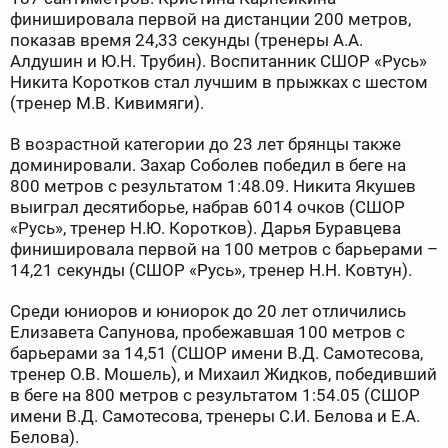
финишировала первой на дистанции 200 метров,
показав время 24,33 секунды (тренеры А.А.
Алдушин и Ю.Н. Трубин). Воспитанник СШОР «Русь»
Никита Коротков стал лучшим в прыжках с шестом
(тренер М.В. Кивимяги).
В возрастной категории до 23 лет брянцы также
доминировали. Захар Соболев победил в беге на
800 метров с результатом 1:48.09. Никита Якушев
выиграл десятиборье, набрав 6014 очков (СШОР
«Русь», тренер Н.Ю. Коротков). Дарья Буравцева
финишировала первой на 100 метров с барьерами –
14,21 секунды (СШОР «Русь», тренер Н.Н. Ковтун).
Среди юниоров и юниорок до 20 лет отличились
Елизавета Сапунова, пробежавшая 100 метров с
барьерами за 14,51 (СШОР имени В.Д. Самотесова,
тренер О.В. Мошель), и Михаил Жидков, победивший
в беге на 800 метров с результатом 1:54.05 (СШОР
имени В.Д. Самотесова, тренеры С.И. Белова и Е.А.
Белова).