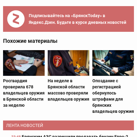
Подписывайтесь на «БрянскToday» в
Яндекс.Дзен. Будьте в курсе дневных новостей
Похожие материалы
Росгвардия
На неделе в
Опоздание с
проверила 678
Брянской области
регистрацией
владельцев оружия
массово проверяли
обернулось
в Брянской области
владельцев оружия
штрафами для
за неделю
брянских
владельцев оружия
ЛЕНТА НОВОСТЕЙ
Брянским АЗС разрешили продавать бензин Евро-2,