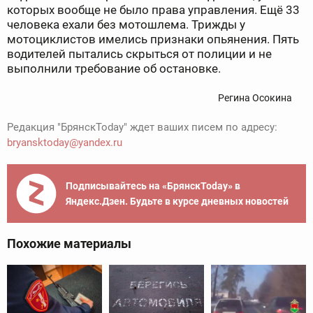
которых вообще не было права управления. Ещё 33
человека ехали без мотошлема. Трижды у
мотоциклистов имелись признаки опьянения. Пять
водителей пытались скрыться от полиции и не
выполнили требование об остановке.
Регина Осокина
Редакция "БрянскToday" ждет ваших писем по адресу:
bryansktoday@yandex.ru
Подписывайтесь на «БрянскToday» в
Яндекс.Дзен. Будьте в курсе дневных новостей
Похожие материалы