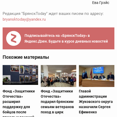
Ева Грэйс
Редакция "БрянскToday" ждет ваших писем по адресу:
bryansktoday@yandex.ru
Подписывайтесь на «БрянскToday» в
Яндекс.Дзен. Будьте в курсе дневных новостей
Похожие материалы
Фонд «Защитники
Фонд «Защитники
Главой
Отечества»
Отечества»
администрации
расширил
подарил брянским
Жуковского округа
поддержку для
семьям ветеранов
назначили Сергея
бойцов после
поход в цирк
Ефименко