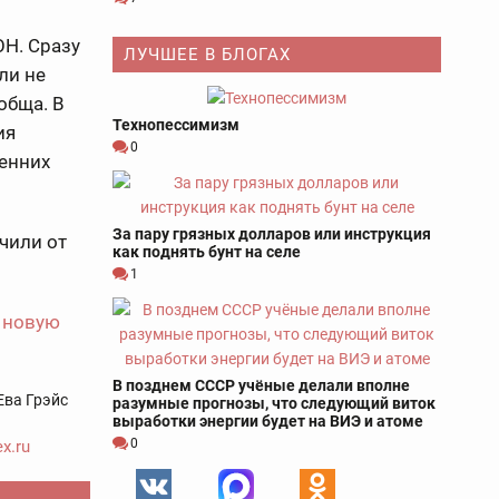
ОН. Сразу
ЛУЧШЕЕ В БЛОГАХ
ли не
обща. В
Технопессимизм
ия
0
ренних
За пару грязных долларов или инструкция
чили от
как поднять бунт на селе
1
и
новую
В позднем СССР учёные делали вполне
Ева Грэйс
разумные прогнозы, что следующий виток
выработки энергии будет на ВИЭ и атоме
0
x.ru