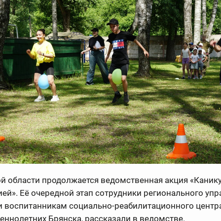
й области продолжается ведомственная акция «Каник
ей». Её очередной этап сотрудники регионального уп
и воспитанникам социально-реабилитационного центр
ннолетних Брянска, рассказали в ведомстве.