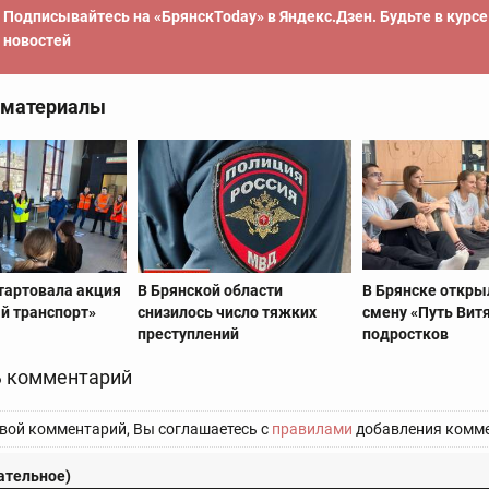
Подписывайтесь на «БрянскToday» в Яндекс.Дзен. Будьте в курс
новостей
 материалы
стартовала акция
В Брянской области
В Брянске откры
й транспорт»
снизилось число тяжких
смену «Путь Вит
преступлений
подростков
 комментарий
вой комментарий, Вы соглашаетесь с
правилами
добавления комме
ательное)