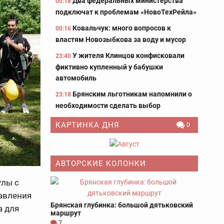
Два федеральных министерства
00:18
подключат к проблемам «НовоТехРейла»
Ковальчук: много вопросов к
00:16
властям Новозыбкова за воду и мусор
У жителя Клинцов конфисковали
23:40
фиктивно купленный у бабушки
автомобиль
Брянским льготникам напомнили о
23:18
необходимости сделать выбор
КАРТИНКА ДНЯ
0
АВТОРСКИЕ КОЛОНКИ
улы с
равления
Брянская глубинка: большой дятьковский
а для
маршрут
7