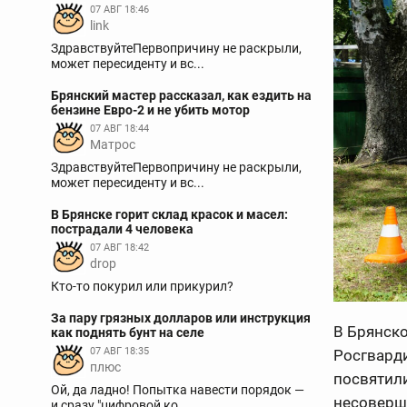
07 АВГ 18:46
link
ЗдравствуйтеПервопричину не раскрыли,
может пересиденту и вс...
Брянский мастер рассказал, как ездить на
бензине Евро-2 и не убить мотор
07 АВГ 18:44
Матрос
ЗдравствуйтеПервопричину не раскрыли,
может пересиденту и вс...
В Брянске горит склад красок и масел:
пострадали 4 человека
07 АВГ 18:42
drop
Кто-то покурил или прикурил?
За пару грязных долларов или инструкция
В Брянско
как поднять бунт на селе
07 АВГ 18:35
Росгварди
плюс
посвятил
Ой, да ладно! Попытка навести порядок —
несоверше
и сразу "цифровой ко...