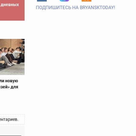
е дневных
ПОДПИШИТЕСЬ НА BRYANSKTODAY!
ли новую
язей» для
нтариев.