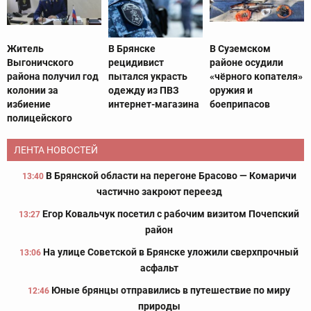
Житель
В Брянске
В Суземском
Выгоничского
рецидивист
районе осудили
района получил год
пытался украсть
«чёрного копателя»
колонии за
одежду из ПВЗ
оружия и
избиение
интернет-магазина
боеприпасов
полицейского
ЛЕНТА НОВОСТЕЙ
В Брянской области на перегоне Брасово — Комаричи
13:40
частично закроют переезд
Егор Ковальчук посетил с рабочим визитом Почепский
13:27
район
На улице Советской в Брянске уложили сверхпрочный
13:06
асфальт
Юные брянцы отправились в путешествие по миру
12:46
природы