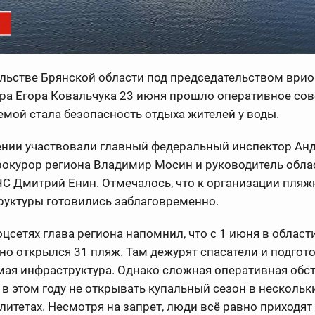
льстве Брянской области под председательством врио
ра Егора Ковальчука 23 июня прошло оперативное со
емой стала безопасность отдыха жителей у воды.
ении участвовали главный федеральный инспектор Ан
рокурор региона Владимир Мосин и руководитель обла
С Дмитрий Енин. Отмечалось, что к организации пляж
руктуры готовились заблаговременно.
оцсетях глава региона напомнил, что с 1 июня в област
о открылся 31 пляж. Там дежурят спасатели и подгот
мая инфраструктура. Однако сложная оперативная обс
в этом году не открывать купальный сезон в нескольк
итетах. Несмотря на запрет, люди всё равно приходят