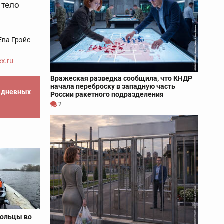
 тело
Ева Грэйс
x.ru
Вражеская разведка сообщила, что КНДР
начала переброску в западную часть
е дневных
России ракетного подразделения
2
вольцы во