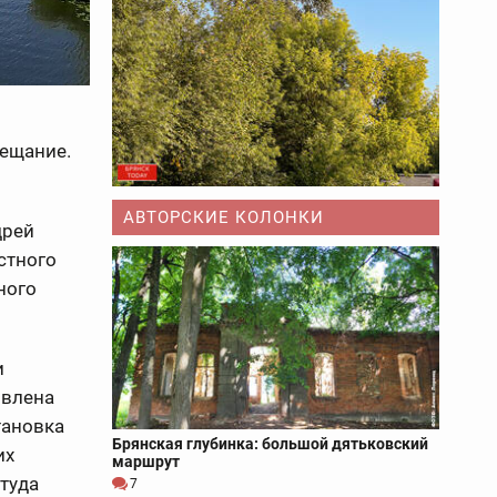
вещание.
АВТОРСКИЕ КОЛОНКИ
дрей
стного
ного
и
овлена
тановка
Брянская глубинка: большой дятьковский
их
маршрут
 туда
7