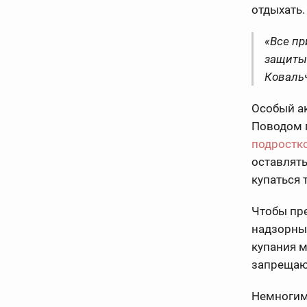
отдыхать.
«Все пр
защиты.
Ковальч
Особый ак
Поводом п
подростк
оставлять
купаться 
Чтобы пре
надзорны
купания 
запрещаю
Немногим 