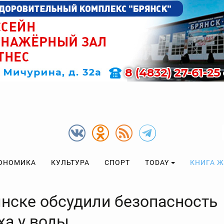
ОНОМИКА
КУЛЬТУРА
СПОРТ
TODAY
КНИГА 
янске обсудили безопасность
ха у воды