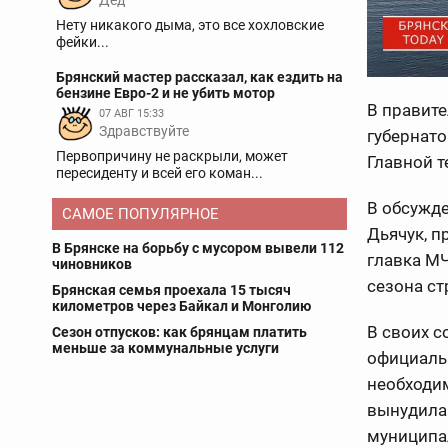
Дед
Нету никакого дыма, это все хохловские
фейки...
Брянский мастер рассказал, как ездить на
бензине Евро-2 и не убить мотор
В правите
07 АВГ 15:33
Здравствуйте
губернато
Первопричину не раскрыли, может
Главной т
пересиденту и всей его коман...
В обсужд
САМОЕ ПОПУЛЯРНОЕ
Дьячук, п
В Брянске на борьбу с мусором вывели 112
главка МЧ
чиновников
сезона ст
Брянская семья проехала 15 тысяч
километров через Байкал и Монголию
В своих с
Сезон отпусков: как брянцам платить
меньше за коммунальные услуги
официальн
необходи
вынудила 
муниципал