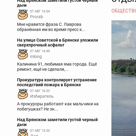
Над Брянском заметили густой черный
дым
ОБЩЕСТВ
07 АВГ 16:54
Prorab
Мне нравится фраза С. Лаврова
обранённая им во время пресс к...
На улице Советской в Брянске уложили
сверхпрочный асфальт
07 АВГ 16:49
mlong
Калинина 91, любимая яма города. Ещё
ремонт, ещё не сделали,...
Прокуратура контролирует устранение
последствий пожара в Брянске
07 АВГ 16:33
Избиратель
А прокуроры работают как мальчики на
побегушках? Не зн...
Над Брянском заметили густой черный
дым
07 АВГ 15:35