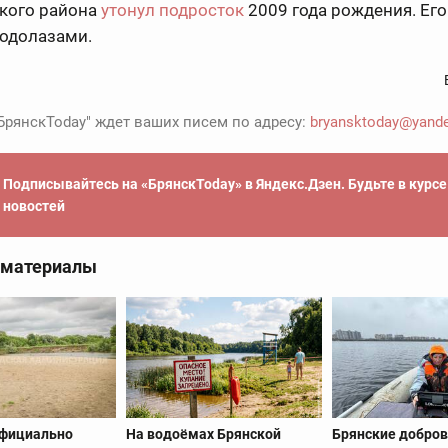
кого района
утонул подросток
2009 года рождения. Его
водолазами.
БрянскToday" ждет ваших писем по адресу:
bryansktoday@yande
Подписывайтесь на «БрянскToday» в Яндекс.Дзен. Будьте в курс
новостей
 материалы
официально
На водоёмах Брянской
Брянские добро