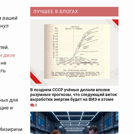
ЛУЧШЕЕ В БЛОГАХ
я вашей
кнул
тей.
и двое
 не
ать
В позднем СССР учёные делали вполне
разумные прогнозы, что следующий виток
ных для
выработки энергии будет на ВИЭ и атоме
0
щие и
 Мизиричи